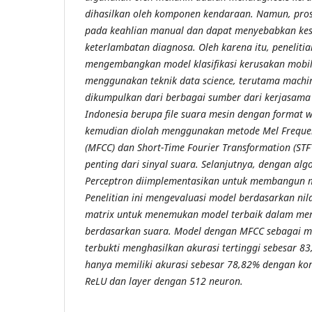
dihasilkan oleh komponen kendaraan. Namun, pros
pada keahlian manual dan dapat menyebabkan ke
keterlambatan diagnosa. Oleh karena itu, penelitia
mengembangkan model klasifikasi kerusakan mobil
menggunakan teknik data science, terutama machin
dikumpulkan dari berbagai sumber dari kerjasama 
Indonesia berupa file suara mesin dengan format 
kemudian diolah menggunakan metode Mel Frequenc
(MFCC) dan Short-Time Fourier Transformation (STF
penting dari sinyal suara. Selanjutnya, dengan alg
Perceptron diimplementasikan untuk membangun m
Penelitian ini mengevaluasi model berdasarkan nila
matrix untuk menemukan model terbaik dalam mend
berdasarkan suara. Model dengan MFCC sebagai met
terbukti menghasilkan akurasi tertinggi sebesar 
hanya memiliki akurasi sebesar 78,82% dengan konf
ReLU dan layer dengan 512 neuron.