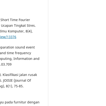
n Short Time Fourier
Ucapan Tingkat Stres.
Ilmu Komputer, 8(4),
/view/13376
 Separation sound event
 and time frequency
omputing, Information and
0.03.709
 Klasifikasi jalan rusak
 JOISIE (Journal Of
), 8(1), 75-85.
kayu pada furnitur dengan