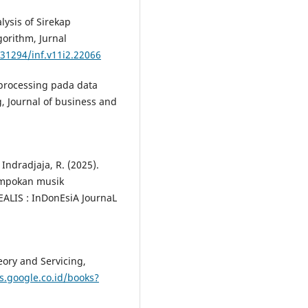
lysis of Sirekap
gorithm, Jurnal
.31294/inf.v11i2.22066
eprocessing pada data
Journal of business and
 Indradjaja, R. (2025).
ompokan musik
ALIS : InDonEsiA JournaL
eory and Servicing,
s.google.co.id/books?