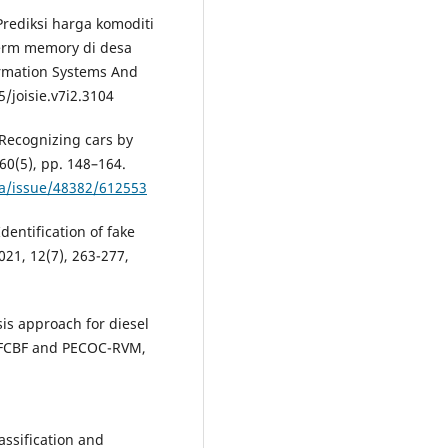
 Prediksi harga komoditi
erm memory di desa
ormation Systems And
5/joisie.v7i2.3104
 Recognizing cars by
60(5), pp. 148–164.
na/issue/48382/612553
Identification of fake
21, 12(7), 263-277,
sis approach for diesel
 FCBF and PECOC-RVM,
assification and