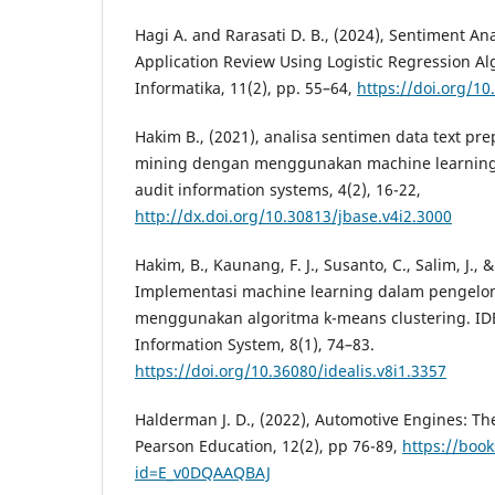
Hagi A. and Rarasati D. B., (2024), Sentiment Ana
Application Review Using Logistic Regression Al
Informatika, 11(2), pp. 55–64,
https://doi.org/10
Hakim B., (2021), analisa sentimen data text pr
mining dengan menggunakan machine learning, 
audit information systems, 4(2), 16-22,
http://dx.doi.org/10.30813/jbase.v4i2.3000
Hakim, B., Kaunang, F. J., Susanto, C., Salim, J., &
Implementasi machine learning dalam pengel
menggunakan algoritma k-means clustering. IDE
Information System, 8(1), 74–83.
https://doi.org/10.36080/idealis.v8i1.3357
Halderman J. D., (2022), Automotive Engines: Th
Pearson Education, 12(2), pp 76-89,
https://book
id=E_v0DQAAQBAJ