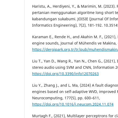
Haristu, A., Herdiyeni, Y., & Marimin, M. (2023).
pertanian menggunakan algoritme long short t
kabandungan sukabumi. JOISIE (Journal Of Inf
Informatics Engineering), 7(2), 181-192. 10.3514
Karaman E., Rende H., and Akahin M. F., (2021),
engine sounds, Journal of Mühendis ve Makina, 
https://dergipark.org.tr/tr/pub/muhendismaki
Liu T., Yan D., Wang R., Yan N., Chen G., (2021), 
stereo audio using SVM and CNN, Information 20
https://doi.org/10.3390/info12070263
Liu Y., Zhang J., and L. Ma, (2024) A fault diagno
engines based on self-adaptive WVD, improved
Neurocomputing, 177(5), pp. 600–611,
https://doi.org/10.1016/j.neucom.2024.11.074
Murtagh F., (2021), Multilayer perceptrons for cl