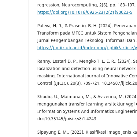
regression, Neurocomputing, 2(6), pp. 183–197,
https://doi.org/10.1016/0925-2312(21)90023-5
Paleva, H. R., & Prasetio, B. H. (2024). Penerapa
Transform pada MFCC untuk Sistem Pengenalan 
Jurnal Pengembangan Teknologi Informasi Dan 
https://j-ptiik.ub.ac.id/index.php/j-ptiik/article
Ranny, Lestari D. P., Mengko T. L. E. R., (2024),
localization and detection using neural network
masking, International Journal of Innovative C
Control (IJICIC), 20(3), 709-721, 10.24507/ijicic.2
Shodiq, U., Maimunah, M., & Avizenna, M. (2024).
menggunakan transfer learning arsitektur vgg16.
Information Systems And Informatics Engineering
doi:10.35145/joisie.v8i1.4243
Sipayung E. M., (2023), Klasifikasi image jenis 