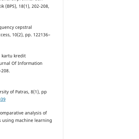
ik (BPS), 18(1), 202-208,
equency cepstral
ccess, 10(2), pp. 122136–
 kartu kredit
rnal Of Information
-208.
sity of Patras, 8(1), pp
039
Comparative analysis of
es using machine learning