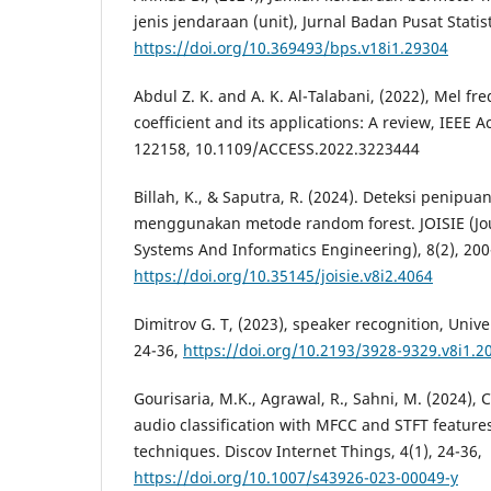
jenis jendaraan (unit), Jurnal Badan Pusat Statist
https://doi.org/10.369493/bps.v18i1.29304
Abdul Z. K. and A. K. Al-Talabani, (2022), Mel fr
coefficient and its applications: A review, IEEE A
122158, 10.1109/ACCESS.2022.3223444
Billah, K., & Saputra, R. (2024). Deteksi penipuan
menggunakan metode random forest. JOISIE (Jou
Systems And Informatics Engineering), 8(2), 200
https://doi.org/10.35145/joisie.v8i2.4064
Dimitrov G. T, (2023), speaker recognition, Univer
24-36,
https://doi.org/10.2193/3928-9329.v8i1.2
Gourisaria, M.K., Agrawal, R., Sahni, M. (2024), 
audio classification with MFCC and STFT featur
techniques. Discov Internet Things, 4(1), 24-36,
https://doi.org/10.1007/s43926-023-00049-y