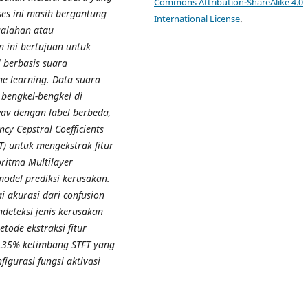
Commons Attribution-ShareAlike 4.0
es ini masih bergantung
International License
.
salahan atau
n ini bertujuan untuk
 berbasis suara
e learning. Data suara
bengkel-bengkel di
wav dengan label berbeda,
y Cepstral Coefficients
T) untuk mengekstrak fitur
oritma Multilayer
odel prediksi kerusakan.
i akurasi dari confusion
eteksi jenis kerusakan
ode ekstraksi fitur
83,35% ketimbang STFT yang
igurasi fungsi aktivasi