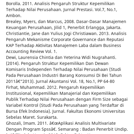
Borolla. 2011. Analisis Pengaruh Struktur Kepemilikan
Terhadap Nilai Perusahaan. Jurnal Prestasi. Vol.7, No.1,
Ambon.
Brealey, Myers, dan Marcus, 2008. Dasar-Dasar Manajemen
Keuangan Perusahaan, Jilid 1, Penerbit Erlangga, Jakarta.
Christiantie, Jane dan Yulius Jogi Christiawan. 2013. Analisis
Pengaruh Mekanisme Corporate Governance dan Reputasi
KAP Terhadap Aktivitas Manajemen Laba dalam Business
Accounting Review Vol. 1.
Dewi, Laurensia Chintia dan Yeterina Widi Nugrahanti.
(2014). Pengaruh Struktur Kepemilikan Dan Dewan
Komisaris Independen Terhadap Nilai Perusahaan (Studi
Pada Perusahaan Industri Barang Konsumsi Di Bei Tahun
2011â€“2013). Jurnal Akuntansi Vol. 18, No.1, PP 64-80
Firhat, Muhammad. 2012. Pengaruh Kepemilikan
Institusional, Kepemilikan Manajerial dan Kepemilikan
Publik Terhadap Nilai Perusahaan dengan Firm Size sebagai
Variabel Kontrol (Studi Pada Perusahaan yang Terdaftar di
Bursa Efek Indonesia). Jurnal. Fakultas Ekonomi Universitas
Sebelas Maret. Surakarta.
Ghozali, Imam. 2011. â€œAplikasi Analisis Multivariate
Dengan Program Spssâ€. Semarang : Badan Penerbit Undip.