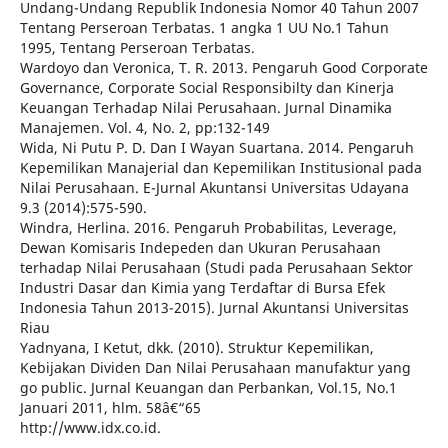
Undang-Undang Republik Indonesia Nomor 40 Tahun 2007
Tentang Perseroan Terbatas. 1 angka 1 UU No.1 Tahun
1995, Tentang Perseroan Terbatas.
Wardoyo dan Veronica, T. R. 2013. Pengaruh Good Corporate
Governance, Corporate Social Responsibilty dan Kinerja
Keuangan Terhadap Nilai Perusahaan. Jurnal Dinamika
Manajemen. Vol. 4, No. 2, pp:132-149
Wida, Ni Putu P. D. Dan I Wayan Suartana. 2014. Pengaruh
Kepemilikan Manajerial dan Kepemilikan Institusional pada
Nilai Perusahaan. E-Jurnal Akuntansi Universitas Udayana
9.3 (2014):575-590.
Windra, Herlina. 2016. Pengaruh Probabilitas, Leverage,
Dewan Komisaris Indepeden dan Ukuran Perusahaan
terhadap Nilai Perusahaan (Studi pada Perusahaan Sektor
Industri Dasar dan Kimia yang Terdaftar di Bursa Efek
Indonesia Tahun 2013-2015). Jurnal Akuntansi Universitas
Riau
Yadnyana, I Ketut, dkk. (2010). Struktur Kepemilikan,
Kebijakan Dividen Dan Nilai Perusahaan manufaktur yang
go public. Jurnal Keuangan dan Perbankan, Vol.15, No.1
Januari 2011, hlm. 58â€“65
http://www.idx.co.id.