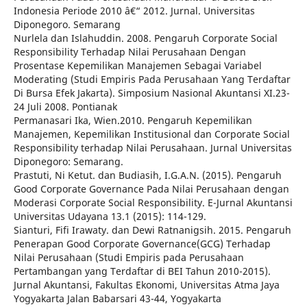
Indonesia Periode 2010 â€“ 2012. Jurnal. Universitas
Diponegoro. Semarang
Nurlela dan Islahuddin. 2008. Pengaruh Corporate Social
Responsibility Terhadap Nilai Perusahaan Dengan
Prosentase Kepemilikan Manajemen Sebagai Variabel
Moderating (Studi Empiris Pada Perusahaan Yang Terdaftar
Di Bursa Efek Jakarta). Simposium Nasional Akuntansi XI.23-
24 Juli 2008. Pontianak
Permanasari Ika, Wien.2010. Pengaruh Kepemilikan
Manajemen, Kepemilikan Institusional dan Corporate Social
Responsibility terhadap Nilai Perusahaan. Jurnal Universitas
Diponegoro: Semarang.
Prastuti, Ni Ketut. dan Budiasih, I.G.A.N. (2015). Pengaruh
Good Corporate Governance Pada Nilai Perusahaan dengan
Moderasi Corporate Social Responsibility. E-Jurnal Akuntansi
Universitas Udayana 13.1 (2015): 114-129.
Sianturi, Fifi Irawaty. dan Dewi Ratnanigsih. 2015. Pengaruh
Penerapan Good Corporate Governance(GCG) Terhadap
Nilai Perusahaan (Studi Empiris pada Perusahaan
Pertambangan yang Terdaftar di BEI Tahun 2010-2015).
Jurnal Akuntansi, Fakultas Ekonomi, Universitas Atma Jaya
Yogyakarta Jalan Babarsari 43-44, Yogyakarta