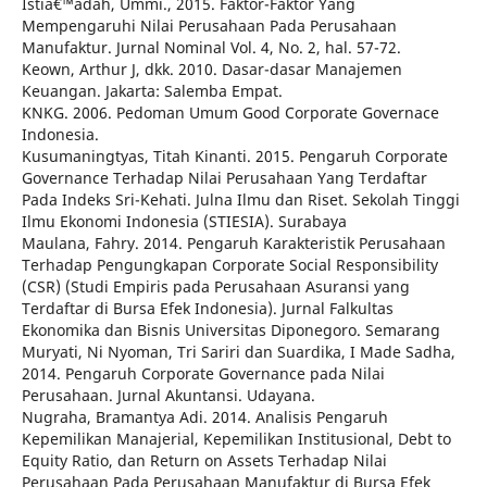
Istiâ€™adah, Ummi., 2015. Faktor-Faktor Yang
Mempengaruhi Nilai Perusahaan Pada Perusahaan
Manufaktur. Jurnal Nominal Vol. 4, No. 2, hal. 57-72.
Keown, Arthur J, dkk. 2010. Dasar-dasar Manajemen
Keuangan. Jakarta: Salemba Empat.
KNKG. 2006. Pedoman Umum Good Corporate Governace
Indonesia.
Kusumaningtyas, Titah Kinanti. 2015. Pengaruh Corporate
Governance Terhadap Nilai Perusahaan Yang Terdaftar
Pada Indeks Sri-Kehati. Julna Ilmu dan Riset. Sekolah Tinggi
Ilmu Ekonomi Indonesia (STIESIA). Surabaya
Maulana, Fahry. 2014. Pengaruh Karakteristik Perusahaan
Terhadap Pengungkapan Corporate Social Responsibility
(CSR) (Studi Empiris pada Perusahaan Asuransi yang
Terdaftar di Bursa Efek Indonesia). Jurnal Falkultas
Ekonomika dan Bisnis Universitas Diponegoro. Semarang
Muryati, Ni Nyoman, Tri Sariri dan Suardika, I Made Sadha,
2014. Pengaruh Corporate Governance pada Nilai
Perusahaan. Jurnal Akuntansi. Udayana.
Nugraha, Bramantya Adi. 2014. Analisis Pengaruh
Kepemilikan Manajerial, Kepemilikan Institusional, Debt to
Equity Ratio, dan Return on Assets Terhadap Nilai
Perusahaan Pada Perusahaan Manufaktur di Bursa Efek