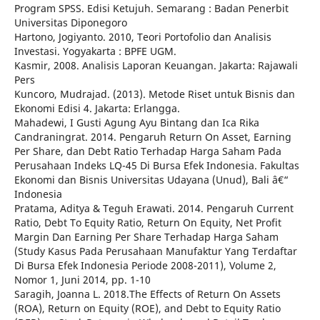
Program SPSS. Edisi Ketujuh. Semarang : Badan Penerbit
Universitas Diponegoro
Hartono, Jogiyanto. 2010, Teori Portofolio dan Analisis
Investasi. Yogyakarta : BPFE UGM.
Kasmir, 2008. Analisis Laporan Keuangan. Jakarta: Rajawali
Pers
Kuncoro, Mudrajad. (2013). Metode Riset untuk Bisnis dan
Ekonomi Edisi 4. Jakarta: Erlangga.
Mahadewi, I Gusti Agung Ayu Bintang dan Ica Rika
Candraningrat. 2014. Pengaruh Return On Asset, Earning
Per Share, dan Debt Ratio Terhadap Harga Saham Pada
Perusahaan Indeks LQ-45 Di Bursa Efek Indonesia. Fakultas
Ekonomi dan Bisnis Universitas Udayana (Unud), Bali â€“
Indonesia
Pratama, Aditya & Teguh Erawati. 2014. Pengaruh Current
Ratio, Debt To Equity Ratio, Return On Equity, Net Profit
Margin Dan Earning Per Share Terhadap Harga Saham
(Study Kasus Pada Perusahaan Manufaktur Yang Terdaftar
Di Bursa Efek Indonesia Periode 2008-2011), Volume 2,
Nomor 1, Juni 2014, pp. 1-10
Saragih, Joanna L. 2018.The Effects of Return On Assets
(ROA), Return on Equity (ROE), and Debt to Equity Ratio