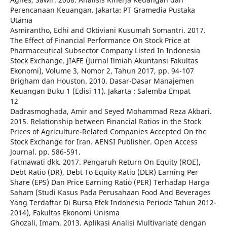
Perencanaan Keuangan. Jakarta: PT Gramedia Pustaka
Utama
Asmirantho, Edhi and Oktiviani Kusumah Somantri. 2017.
The Effect of Financial Performance On Stock Price at
Pharmaceutical Subsector Company Listed In Indonesia
Stock Exchange. JIAFE (Jurnal Ilmiah Akuntansi Fakultas
Ekonomi), Volume 3, Nomor 2, Tahun 2017, pp. 94-107
Brigham dan Houston. 2010. Dasar-Dasar Manajemen
Keuangan Buku 1 (Edisi 11). Jakarta : Salemba Empat
12
Dadrasmoghada, Amir and Seyed Mohammad Reza Akbari.
2015. Relationship between Financial Ratios in the Stock
Prices of Agriculture-Related Companies Accepted On the
Stock Exchange for Iran. AENSI Publisher. Open Access
Journal. pp. 586-591.
Fatmawati dkk. 2017. Pengaruh Return On Equity (ROE),
Debt Ratio (DR), Debt To Equity Ratio (DER) Earning Per
Share (EPS) Dan Price Earning Ratio (PER) Terhadap Harga
Saham (Studi Kasus Pada Perusahaan Food And Beverages
Yang Terdaftar Di Bursa Efek Indonesia Periode Tahun 2012-
2014), Fakultas Ekonomi Unisma
Ghozali, Imam. 2013. Aplikasi Analisi Multivariate dengan