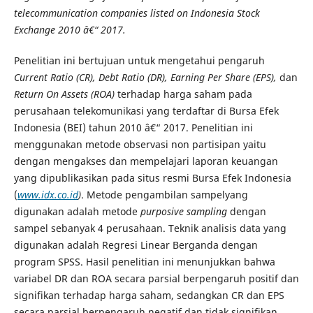
telecommunication companies listed on Indonesia Stock
Exchange 2010 â€“ 2017.
Penelitian ini bertujuan untuk mengetahui pengaruh
Current Ratio (CR), Debt Ratio (DR), Earning Per Share (EPS),
dan
Return On Assets (ROA)
terhadap harga saham pada
perusahaan telekomunikasi yang terdaftar di Bursa Efek
Indonesia (BEI) tahun 2010 â€“ 2017. Penelitian ini
menggunakan metode observasi non partisipan yaitu
dengan mengakses dan mempelajari laporan keuangan
yang dipublikasikan pada situs resmi Bursa Efek Indonesia
(
www.idx.co.id
)
. Metode pengambilan sampelyang
digunakan adalah metode
purposive sampling
dengan
sampel sebanyak 4 perusahaan. Teknik analisis data yang
digunakan adalah Regresi Linear Berganda dengan
program SPSS. Hasil penelitian ini menunjukkan bahwa
variabel DR dan ROA secara parsial berpengaruh positif dan
signifikan terhadap harga saham, sedangkan CR dan EPS
secara parsial berpengaruh negatif dan tidak signifikan