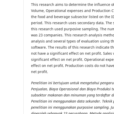
This research aims to determine the influence o
Volume, Operational expenses and Production Cos
the food and beverage subsector listed on the I
period. This research uses secondary data. The
this research used purposive sampling. The nu
was 23 companies. This research analysis metho
analysis and several types of evaluation using t
software. The results of this research indicate t
not have a significant effect on net profit. Sale
significant effect on net profit. Operational exp
effect on net profit. Production costs do not have
net profit.
Penelitian ini bertujuan untuk mengetahui pengar
Penjualan, Biaya Operasional dan Biaya Produksi 
subsektor makanan dan minuman yang terdaftar di
Penelitian ini menggunakan data sekunder. Tekni
penelitian ini menggunakan purposive sampling. J
diperoleh sebanyak 23 perusahaan. Metode analisis 