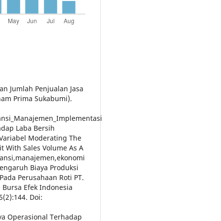
Dan Jumlah Penjualan Jasa
lham Prima Sukabumi).
tansi_Manajemen_Implementasi
adap Laba Bersih
Variabel Moderating The
it With Sales Volume As A
ntansi,manajemen,ekonomi
. Pengaruh Biaya Produksi
Pada Perusahaan Roti PT.
 Bursa Efek Indonesia
(2):144. Doi:
aya Operasional Terhadap