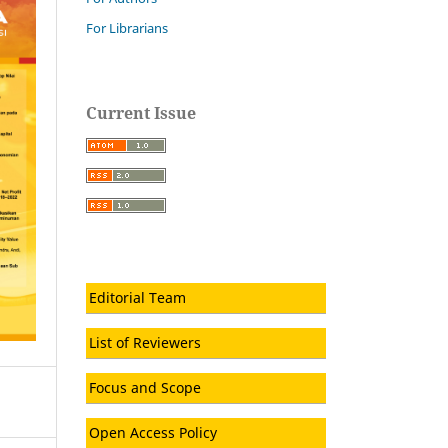
For Librarians
Current Issue
Editorial Team
List of Reviewers
Focus and Scope
Open Access Policy