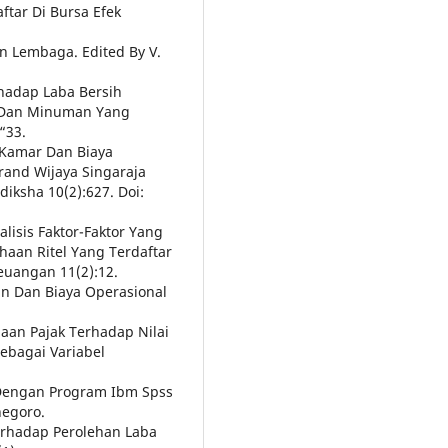
tar Di Bursa Efek
n Lembaga. Edited By V.
rhadap Laba Bersih
 Dan Minuman Yang
“33.
 Kamar Dan Biaya
rand Wijaya Singaraja
iksha 10(2):627. Doi:
Analisis Faktor-Faktor Yang
an Ritel Yang Terdaftar
euangan 11(2):12.
lan Dan Biaya Operasional
naan Pajak Terhadap Nilai
ebagai Variabel
te Dengan Program Ibm Spss
negoro.
erhadap Perolehan Laba