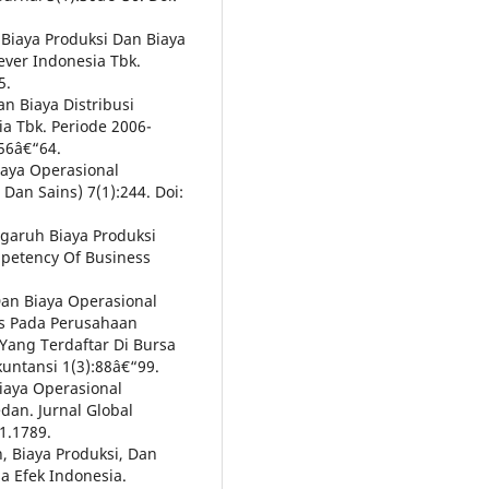
h Biaya Produksi Dan Biaya
ever Indonesia Tbk.
5.
n Biaya Distribusi
ia Tbk. Periode 2006-
:56â€“64.
iaya Operasional
Dan Sains) 7(1):244. Doi:
Pengaruh Biaya Produksi
mpetency Of Business
Dan Biaya Operasional
is Pada Perusahaan
ang Terdaftar Di Bursa
kuntansi 1(3):88â€“99.
Biaya Operasional
dan. Jurnal Global
1.1789.
, Biaya Produksi, Dan
a Efek Indonesia.