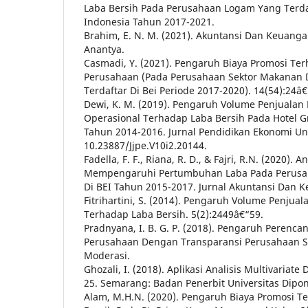
Laba Bersih Pada Perusahaan Logam Yang Terdaf
Indonesia Tahun 2017-2021.
Brahim, E. N. M. (2021). Akuntansi Dan Keuanga
Anantya.
Casmadi, Y. (2021). Pengaruh Biaya Promosi Te
Perusahaan (Pada Perusahaan Sektor Makanan
Terdaftar Di Bei Periode 2017-2020). 14(54):24â€
Dewi, K. M. (2019). Pengaruh Volume Penjualan
Operasional Terhadap Laba Bersih Pada Hotel G
Tahun 2014-2016. Jurnal Pendidikan Ekonomi Und
10.23887/Jjpe.V10i2.20144.
Fadella, F. F., Riana, R. D., & Fajri, R.N. (2020). 
Mempengaruhi Pertumbuhan Laba Pada Perusaha
Di BEI Tahun 2015-2017. Jurnal Akuntansi Dan K
Fitrihartini, S. (2014). Pengaruh Volume Penjua
Terhadap Laba Bersih. 5(2):2449â€“59.
Pradnyana, I. B. G. P. (2018). Pengaruh Perenca
Perusahaan Dengan Transparansi Perusahaan S
Moderasi.
Ghozali, I. (2018). Aplikasi Analisis Multivaria
25. Semarang: Badan Penerbit Universitas Dipo
Alam, M.H.N. (2020). Pengaruh Biaya Promosi T