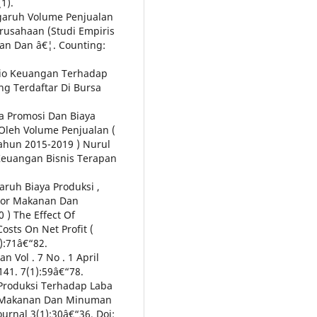
1).
engaruh Volume Penjualan
rusahaan (Studi Empiris
an Dan â€¦. Counting:
Rasio Keuangan Terhadap
ang Terdaftar Di Bursa
ya Promosi Dan Biaya
Oleh Volume Penjualan (
Tahun 2015-2019 ) Nurul
 Keuangan Bisnis Terapan
garuh Biaya Produksi ,
tor Makanan Dan
) The Effect Of
osts On Net Profit (
):71â€“82.
n Vol . 7 No . 1 April
141. 7(1):59â€“78.
 Produksi Terhadap Laba
r Makanan Dan Minuman
urnal 3(1):30â€“36. Doi: