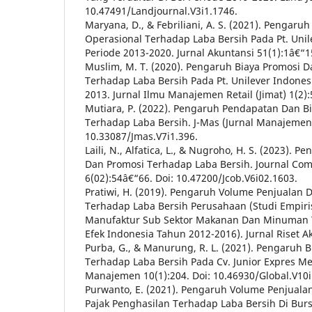
10.47491/Landjournal.V3i1.1746.
Maryana, D., & Febriliani, A. S. (2021). Pengaru
Operasional Terhadap Laba Bersih Pada Pt. Unil
Periode 2013-2020. Jurnal Akuntansi 51(1):1â€“1
Muslim, M. T. (2020). Pengaruh Biaya Promosi Da
Terhadap Laba Bersih Pada Pt. Unilever Indones
2013. Jurnal Ilmu Manajemen Retail (Jimat) 1(2)
Mutiara, P. (2022). Pengaruh Pendapatan Dan B
Terhadap Laba Bersih. J-Mas (Jurnal Manajemen 
10.33087/Jmas.V7i1.396.
Laili, N., Alfatica, L., & Nugroho, H. S. (2023). 
Dan Promosi Terhadap Laba Bersih. Journal Co
6(02):54â€“66. Doi: 10.47200/Jcob.V6i02.1603.
Pratiwi, H. (2019). Pengaruh Volume Penjualan 
Terhadap Laba Bersih Perusahaan (Studi Empir
Manufaktur Sub Sektor Makanan Dan Minuman Y
Efek Indonesia Tahun 2012-2016). Jurnal Riset A
Purba, G., & Manurung, R. L. (2021). Pengaruh 
Terhadap Laba Bersih Pada Cv. Junior Expres Me
Manajemen 10(1):204. Doi: 10.46930/Global.V10i
Purwanto, E. (2021). Pengaruh Volume Penjualan
Pajak Penghasilan Terhadap Laba Bersih Di Burs