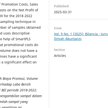
f Promotion Costs, Sales
Published
ts on the Net Profit of
2025-03-31
DX for the 2018-2022
 sampling technique in
mber of samples obtained
Issue
d uses descriptive
Vol. 9 No. 1 (2025): Bilancia : Jurn
Ilmiah Akuntansi
he help of SmartPLS
hat promotional costs do
Section
s volume does not have a
Articles
enses have a significant
 a significant effect on
uh Biaya Promosi, Volume
terhadap Laba Bersih
 BEI periode 2018-2022.
k pengambilan sampel dalam
umlah sampel yang
penelitian ini