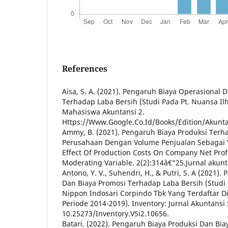
References
Aisa, S. A. (2021). Pengaruh Biaya Operasional 
Terhadap Laba Bersih (Studi Pada Pt. Nuansa I
Mahasiswa Akuntansi 2.
Https://Www.Google.Co.Id/Books/Edition/Akun
Ammy, B. (2021). Pengaruh Biaya Produksi Terh
Perusahaan Dengan Volume Penjualan Sebagai 
Effect Of Production Costs On Company Net Prof
Moderating Variable. 2(2):314â€“25.Jurnal aku
Antono, Y. V., Suhendri, H., & Putri, S. A (2021)
Dan Biaya Promosi Terhadap Laba Bersih (Studi 
Nippon Indosari Corpindo Tbk Yang Terdaftar Di
Periode 2014-2019). Inventory: Jurnal Akuntansi 5
10.25273/Inventory.V5i2.10656.
Batari. (2022). Pengaruh Biaya Produksi Dan Bi