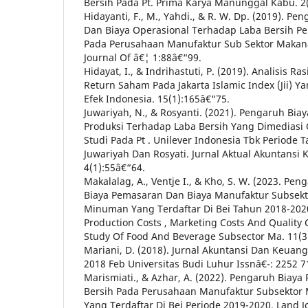
Bersih Pada Pt. Prima Karya Manunggal Kabu. 2(
Hidayanti, F., M., Yahdi., & R. W. Dp. (2019). P
Dan Biaya Operasional Terhadap Laba Bersih Pe
Pada Perusahaan Manufaktur Sub Sektor Makan
Journal Of â€¦ 1:88â€“99.
Hidayat, I., & Indrihastuti, P. (2019). Analisis 
Return Saham Pada Jakarta Islamic Index (Jii) Y
Efek Indonesia. 15(1):165â€“75.
Juwariyah, N., & Rosyanti. (2021). Pengaruh Bia
Produksi Terhadap Laba Bersih Yang Dimediasi 
Studi Pada Pt . Unilever Indonesia Tbk Periode 
Juwariyah Dan Rosyati. Jurnal Aktual Akuntansi
4(1):55â€“64.
Makalalag, A., Ventje I., & Kho, S. W. (2023. Pen
Biaya Pemasaran Dan Biaya Manufaktur Subsek
Minuman Yang Terdaftar Di Bei Tahun 2018-2020 
Production Costs , Marketing Costs And Quality C
Study Of Food And Beverage Subsector Ma. 11(3
Mariani, D. (2018). Jurnal Akuntansi Dan Keuanga
2018 Feb Universitas Budi Luhur Issnâ€¯: 2252 7
Marismiati., & Azhar, A. (2022). Pengaruh Biaya
Bersih Pada Perusahaan Manufaktur Subsekto
Yang Terdaftar Di Bei Periode 2019-2020. Land Jo