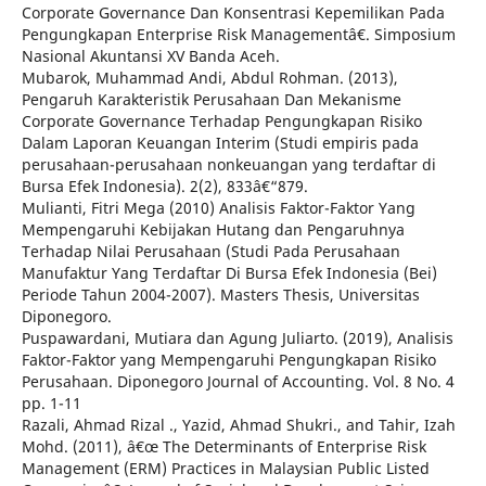
Corporate Governance Dan Konsentrasi Kepemilikan Pada
Pengungkapan Enterprise Risk Managementâ€. Simposium
Nasional Akuntansi XV Banda Aceh.
Mubarok, Muhammad Andi, Abdul Rohman. (2013),
Pengaruh Karakteristik Perusahaan Dan Mekanisme
Corporate Governance Terhadap Pengungkapan Risiko
Dalam Laporan Keuangan Interim (Studi empiris pada
perusahaan-perusahaan nonkeuangan yang terdaftar di
Bursa Efek Indonesia). 2(2), 833â€“879.
Mulianti, Fitri Mega (2010) Analisis Faktor-Faktor Yang
Mempengaruhi Kebijakan Hutang dan Pengaruhnya
Terhadap Nilai Perusahaan (Studi Pada Perusahaan
Manufaktur Yang Terdaftar Di Bursa Efek Indonesia (Bei)
Periode Tahun 2004-2007). Masters Thesis, Universitas
Diponegoro.
Puspawardani, Mutiara dan Agung Juliarto. (2019), Analisis
Faktor-Faktor yang Mempengaruhi Pengungkapan Risiko
Perusahaan. Diponegoro Journal of Accounting. Vol. 8 No. 4
pp. 1-11
Razali, Ahmad Rizal ., Yazid, Ahmad Shukri., and Tahir, Izah
Mohd. (2011), â€œ The Determinants of Enterprise Risk
Management (ERM) Practices in Malaysian Public Listed