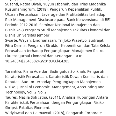
Susanti, Ratna Diyah, Yuyun Isbanah, dan Trias Madanika
Kusumaningrum. (2018), Pengaruh Kepemilikan Publik,
Ukuran Perusahaan, Leverage dan Profitabilitas terhadap
Risk Management Disclosure pada Bank Konvensional di BEI
Periode 2012-2016. Seminar Nasional Manajemen dan
Bisnis ke-3 Program Studi Manajemen Fakultas Ekonomi dan
Bisnis Universitas Jember
Swarte, Wayan, Lindrianasari, Tri Joko Prasetyo, Sudrajat,
Fitra Darma. Pengaruh Struktur Kepemilikan dan Tata Kelola
Perusahaan terhadap Pengungkapan Manajemen Risiko.
Ekuitas: Jurnal Ekonomi dan Keuangan. DOI:
10.24034/j25485024.y2019.v3.i4.4205
Tarantika, Risna Ade dan Badingatus Solikhah. Pengaruh
Karateristik Perusahaan, Karateristik Dewan Komisaris dan
Reputasi Auditor terhadap Pengungkapan Manajemen
Risiko. Jurnal of Economic, Management, Accounting and
Technology, Vol. 2 No. 2
Taures, Nazila Sofi Istna, (2011), Analisis Hubungan Antara
Karakterisktik Perusahaan dengan Pengungkapan Risiko,
Skripsi, Fakultas Ekonomi.
Widyiawati dan Halmawati. (2018), Pengaruh Corporate