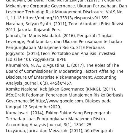
Mekanisme Corporate Governance, Ukuran Perusahaan, Dan
Leverage Terhadap Risk Management Disclosure. Vol.9,No.
1, 11-18 https://doi.org/10.35313/ekspansi.v9i1.559
Harahap, Sofyan Syafri. (2011), Teori Akuntansi Edisi Revisi
2011. Jakarta: Rajawali Pers.
Jannah, Iin Manis Maidatul. (2016), Pengaruh Tingkat
Leverage, Profitabilitas, dan Ukuran Perusahaan terhadap
Pengungkapan Manajemen Risiko. STIE Perbanas
Jogiyanto. (2015),Teori Portofolio dan Analisis Investasi
(Edisi ke 10). Yogyakarta: BPFE
Khumairoh, N. A., & Agustina, L. (2017). The Roles of The
Board of Commissioner in Moderating Factors Affeting The
Disclosure Of Enterprise Risk Management. Accounting
Analysis Journal, 6(3), 445â€“457.
Komite Nasional Kebijakan Governance (KNKG). (2011),
â€œDraft Pedoman Penerapan Manajemen Risiko Berbasis
Governanceâ€.http://www.google.com. Diakses pada
tanggal 12 September2020.
Kumalasari. (2014), Faktor-Faktor Yang Berpengaruh
Terhadap Luas Pengungkapan Manajemen Risiko.
Accounting Analysis Journal, 3(1), 18â€“ 25.
Lucyanda, Jurica dan Meizaroh. (2011), â€œPengaruh