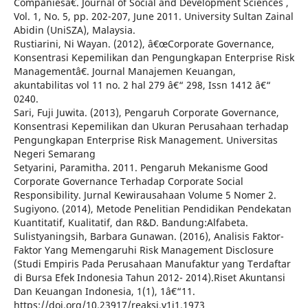
Companiesâ€. Journal of Social and Development Sciences ,
Vol. 1, No. 5, pp. 202-207, June 2011. University Sultan Zainal
Abidin (UniSZA), Malaysia.
Rustiarini, Ni Wayan. (2012), â€œCorporate Governance,
Konsentrasi Kepemilikan dan Pengungkapan Enterprise Risk
Managementâ€. Journal Manajemen Keuangan,
akuntabilitas vol 11 no. 2 hal 279 â€“ 298, Issn 1412 â€“
0240.
Sari, Fuji Juwita. (2013), Pengaruh Corporate Governance,
Konsentrasi Kepemilikan dan Ukuran Perusahaan terhadap
Pengungkapan Enterprise Risk Management. Universitas
Negeri Semarang
Setyarini, Paramitha. 2011. Pengaruh Mekanisme Good
Corporate Governance Terhadap Corporate Social
Responsibility. Jurnal Kewirausahaan Volume 5 Nomer 2.
Sugiyono. (2014), Metode Penelitian Pendidikan Pendekatan
Kuantitatif, Kualitatif, dan R&D. Bandung:Alfabeta.
Sulistyaningsih, Barbara Gunawan. (2016), Analisis Faktor-
Faktor Yang Memengaruhi Risk Management Disclosure
(Studi Empiris Pada Perusahaan Manufaktur yang Terdaftar
di Bursa Efek Indonesia Tahun 2012- 2014).Riset Akuntansi
Dan Keuangan Indonesia, 1(1), 1â€“11.
https://doi.org/10.23917/reaksi.v1i1.1973