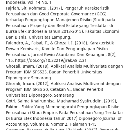
Indonesia, Vol. 14 No. 1
Fajriah, Siti Rohmatul. (2017), Pengaruh Karakteristik
Perusahaan dan Good Corporate Governance (GCG)
terhadap Pengungkapan Manajemen Risiko (Studi pada
Perusahaan Property dan Real Estate yang Terdaftar di
Bursa Efek Indonesia Tahun 2013-2015). Fakultas Ekonomi
Dan Bisnis, Universitas Lampung.
Falendro, A., Faisal, F., & Ghozali, I. (2018). Karakteristik
Dewan Komisaris, Komite Dan Pengungkapan Risiko
Perusahaan. Jurnal Reviu Akuntansi Dan Keuangan, 8(2),
115. https://doi.org/10.22219/jrak.v8i2.31
Ghozali, Imam. (2018), Aplikasi Analisis Multivariate dengan
Program IBM SPSS25. Badan Penerbit Universitas
Diponegoro: Semarang
Ghozali, Imam. (2012), Aplikasi Analisis Multivariat dengan
Program IBM SPSS 20, Cetakan VI, Badan Penerbit
Universitas Diponegoro, Semarang
Gotri, Salma Khairunnisa, Muchamad Syafruddin. (2019),
Faktor - Faktor Yang Mempengaruhi Pengungkapan Risiko
Perusahaan (Studi Empiris Pada Perusahaan Yang Terdaftar
Di Bursa Efek Indonesia Tahun 2017).Diponegoro Journal of
Accounting, Volume 8, Nomor 2, Halaman 1-15
Gunawan, Barbara, Yulia Nurul Zakiyah. (2017), Pengaruh