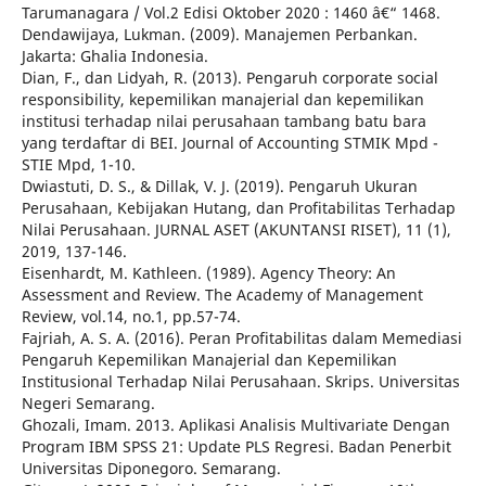
Tarumanagara / Vol.2 Edisi Oktober 2020 : 1460 â€“ 1468.
Dendawijaya, Lukman. (2009). Manajemen Perbankan.
Jakarta: Ghalia Indonesia.
Dian, F., dan Lidyah, R. (2013). Pengaruh corporate social
responsibility, kepemilikan manajerial dan kepemilikan
institusi terhadap nilai perusahaan tambang batu bara
yang terdaftar di BEI. Journal of Accounting STMIK Mpd -
STIE Mpd, 1-10.
Dwiastuti, D. S., & Dillak, V. J. (2019). Pengaruh Ukuran
Perusahaan, Kebijakan Hutang, dan Profitabilitas Terhadap
Nilai Perusahaan. JURNAL ASET (AKUNTANSI RISET), 11 (1),
2019, 137-146.
Eisenhardt, M. Kathleen. (1989). Agency Theory: An
Assessment and Review. The Academy of Management
Review, vol.14, no.1, pp.57-74.
Fajriah, A. S. A. (2016). Peran Profitabilitas dalam Memediasi
Pengaruh Kepemilikan Manajerial dan Kepemilikan
Institusional Terhadap Nilai Perusahaan. Skrips. Universitas
Negeri Semarang.
Ghozali, Imam. 2013. Aplikasi Analisis Multivariate Dengan
Program IBM SPSS 21: Update PLS Regresi. Badan Penerbit
Universitas Diponegoro. Semarang.