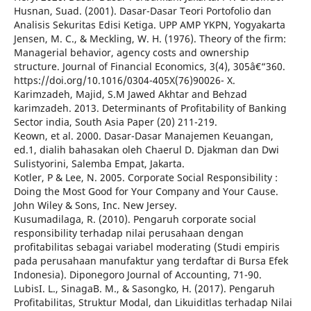
Husnan, Suad. (2001). Dasar-Dasar Teori Portofolio dan
Analisis Sekuritas Edisi Ketiga. UPP AMP YKPN, Yogyakarta
Jensen, M. C., & Meckling, W. H. (1976). Theory of the firm:
Managerial behavior, agency costs and ownership
structure. Journal of Financial Economics, 3(4), 305â€“360.
https://doi.org/10.1016/0304-405X(76)90026- X.
Karimzadeh, Majid, S.M Jawed Akhtar and Behzad
karimzadeh. 2013. Determinants of Profitability of Banking
Sector india, South Asia Paper (20) 211-219.
Keown, et al. 2000. Dasar-Dasar Manajemen Keuangan,
ed.1, dialih bahasakan oleh Chaerul D. Djakman dan Dwi
Sulistyorini, Salemba Empat, Jakarta.
Kotler, P & Lee, N. 2005. Corporate Social Responsibility :
Doing the Most Good for Your Company and Your Cause.
John Wiley & Sons, Inc. New Jersey.
Kusumadilaga, R. (2010). Pengaruh corporate social
responsibility terhadap nilai perusahaan dengan
profitabilitas sebagai variabel moderating (Studi empiris
pada perusahaan manufaktur yang terdaftar di Bursa Efek
Indonesia). Diponegoro Journal of Accounting, 71-90.
LubisI. L., SinagaB. M., & Sasongko, H. (2017). Pengaruh
Profitabilitas, Struktur Modal, dan Likuiditlas terhadap Nilai