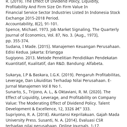
R. (2019). The Effect Of Dividend Policy, Liquidity,
Profitability And Firm Size On Firm Value In
Financial Service Sector Industries Listed In Indonesia Stock
Exchange 2015-2018 Period.
Accountability, 8(2), 91-101.
Spence, Michael. 1973. Job Market Signaling. The Quarterly
Journal of Economics, Vol. 87, No. 3. (Aug., 1973),
pp. 355-374.
Sudana, I Made. (2015). Manajemen Keuangan Perusahaan.
Edisi Kedua. Jakarta: Erlangga
Sugiyono. 2013. Metode Penelitian Pendidikan Pendekatan
Kuantitatif, Kualitatif, dan R&D. Bandung: Alfabeta.
Sukarya, I.P & Baskara, I.G.K. (2019). Pengaruh Profitabilitas,
Leverage, Dan Likuiditas Terhadap Nilai Perusahaan. E-
Jurnal Manajemen Vol 8 No 1.
Sunarto, S., Trijono, A. L., & Oktaviani, R. M. (2020). The
Effect of Liquidity, Leverage, and Profitability on Company
Value: The Moderating Effect of Dividend Policy. Talent
Development & Excellence, 12, 3326 â€“ 333.
Supriyono, R. A. (2018). Akuntansi Keprilakuan. Gajah Mada
University Press. Susanti, N. A. (2014). Evaluasi CSR
terhadap nilai perusahaan. Online Journals, 1-17.