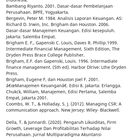
Bambang Riyanto. 2001. Dasar-dasar Pembelanjaan
Perusahaan. BPFE, Yogyakarta.
Bergevin, Peter M. 1984. Analisis Laporan Keuangan. AS:
Richard D. Irwin, Inc. Brigham dan Houston. 2006.
Dasar-dasar Manajemen Keuangan. Edisi kesepuluh.
Jakarta: Salemba Empat.
Brigham E. F., Gapenski C. Louis, Daves R. Phillip.1999.
Intermediate Financial Management. Sixth Edition, The
Dryden Press Brace College Publisher.
Brigham, E.F. dan Gapenski, Louis. 1996. Intermadiate
finance management. (5th ed). Harbor Dlrive: Lthe Dryden
Press.
Brigham, Eugene F, dan Houston Joel F. 2001.
â€œManajemen Keuanganâ€. Edisi 8. Jakarta: Erlangga.
Chukck, William, Manajemen, Edisi Pertama, Salemba
Empat, Jakarta 2001.
Coombs, W. T., & Holladay, S. J. (2012). Managing CSR: A
communication approach. New Jersey: Wiley- Blackwell.
Della, T. & Junnardi. (2020). Pengaruh Likuiditas, Firm
Growth, Leverage Dan Profitabilitas Terhadap Nilai
Perusahaan. Jurnal Multiparadigma Akuntansi