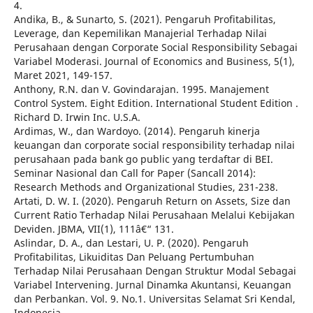
4.
Andika, B., & Sunarto, S. (2021). Pengaruh Profitabilitas,
Leverage, dan Kepemilikan Manajerial Terhadap Nilai
Perusahaan dengan Corporate Social Responsibility Sebagai
Variabel Moderasi. Journal of Economics and Business, 5(1),
Maret 2021, 149-157.
Anthony, R.N. dan V. Govindarajan. 1995. Manajement
Control System. Eight Edition. International Student Edition .
Richard D. Irwin Inc. U.S.A.
Ardimas, W., dan Wardoyo. (2014). Pengaruh kinerja
keuangan dan corporate social responsibility terhadap nilai
perusahaan pada bank go public yang terdaftar di BEI.
Seminar Nasional dan Call for Paper (Sancall 2014):
Research Methods and Organizational Studies, 231-238.
Artati, D. W. I. (2020). Pengaruh Return on Assets, Size dan
Current Ratio Terhadap Nilai Perusahaan Melalui Kebijakan
Deviden. JBMA, VII(1), 111â€“ 131.
Aslindar, D. A., dan Lestari, U. P. (2020). Pengaruh
Profitabilitas, Likuiditas Dan Peluang Pertumbuhan
Terhadap Nilai Perusahaan Dengan Struktur Modal Sebagai
Variabel Intervening. Jurnal Dinamka Akuntansi, Keuangan
dan Perbankan. Vol. 9. No.1. Universitas Selamat Sri Kendal,
Indonesia.