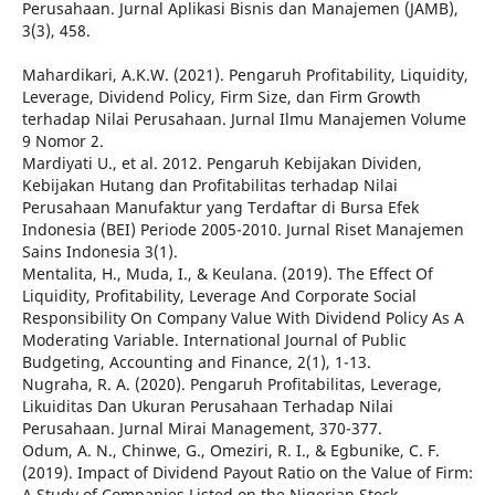
Perusahaan. Jurnal Aplikasi Bisnis dan Manajemen (JAMB),
3(3), 458.
Mahardikari, A.K.W. (2021). Pengaruh Profitability, Liquidity,
Leverage, Dividend Policy, Firm Size, dan Firm Growth
terhadap Nilai Perusahaan. Jurnal Ilmu Manajemen Volume
9 Nomor 2.
Mardiyati U., et al. 2012. Pengaruh Kebijakan Dividen,
Kebijakan Hutang dan Profitabilitas terhadap Nilai
Perusahaan Manufaktur yang Terdaftar di Bursa Efek
Indonesia (BEI) Periode 2005-2010. Jurnal Riset Manajemen
Sains Indonesia 3(1).
Mentalita, H., Muda, I., & Keulana. (2019). The Effect Of
Liquidity, Profitability, Leverage And Corporate Social
Responsibility On Company Value With Dividend Policy As A
Moderating Variable. International Journal of Public
Budgeting, Accounting and Finance, 2(1), 1-13.
Nugraha, R. A. (2020). Pengaruh Profitabilitas, Leverage,
Likuiditas Dan Ukuran Perusahaan Terhadap Nilai
Perusahaan. Jurnal Mirai Management, 370-377.
Odum, A. N., Chinwe, G., Omeziri, R. I., & Egbunike, C. F.
(2019). Impact of Dividend Payout Ratio on the Value of Firm:
A Study of Companies Listed on the Nigerian Stock