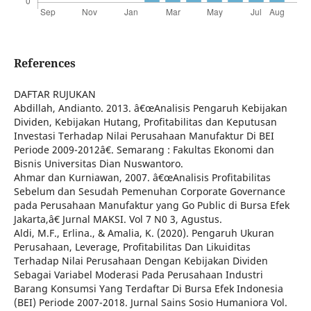
References
DAFTAR RUJUKAN
Abdillah, Andianto. 2013. â€œAnalisis Pengaruh Kebijakan
Dividen, Kebijakan Hutang, Profitabilitas dan Keputusan
Investasi Terhadap Nilai Perusahaan Manufaktur Di BEI
Periode 2009-2012â€. Semarang : Fakultas Ekonomi dan
Bisnis Universitas Dian Nuswantoro.
Ahmar dan Kurniawan, 2007. â€œAnalisis Profitabilitas
Sebelum dan Sesudah Pemenuhan Corporate Governance
pada Perusahaan Manufaktur yang Go Public di Bursa Efek
Jakarta,â€ Jurnal MAKSI. Vol 7 N0 3, Agustus.
Aldi, M.F., Erlina., & Amalia, K. (2020). Pengaruh Ukuran
Perusahaan, Leverage, Profitabilitas Dan Likuiditas
Terhadap Nilai Perusahaan Dengan Kebijakan Dividen
Sebagai Variabel Moderasi Pada Perusahaan Industri
Barang Konsumsi Yang Terdaftar Di Bursa Efek Indonesia
(BEI) Periode 2007-2018. Jurnal Sains Sosio Humaniora Vol.