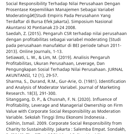
Social Responsibility Terhadap Nilai Perusahaan Dengan
Prosentase Kepemilikan Manajemen Sebagai Variabel
Moderatingâ€(Studi Empiris Pada Perusahann Yang
Terdaftar di Bursa Efek Jakarta). Simposium Nasional
Akuntansi XI Pontianak 23-24 2008.
Saedah, Z. (2015). Pengaruh CSR terhadap nilai perusahaan
dengan profitabilitas sebagai variabel moderating (Studi
pada perusahaan manufaktur di BEI periode tahun 2011-
2013). Online Journals, 1-13.
Setiawati, L. W., & Lim, M. (2019). Analisis Pengaruh
Profitabilitas, Ukuran Perusahaan, Leverage, Dan
Pengungkapan Sosial Terhadap Nilai Perusahaan. JURNAL
AKUNTANSI, 12 (1), 29-57.
Sharma, S., Durand, R.M., Gur-Arie, O. (1981). Identification
and Analysis of Moderator Variabel. Journal of Marketing
Research. 18(3), 291-300.
Sitanggang, D. P., & Chusnah, F. N. (2020). Influence of
Profitability, Leverage and Managerial Ownership on Firm
Value with Corporate Social Responsibility as Moderation
Variable. Sekolah Tinggi Ilmu Ekonomi Indonesia .
Solihin, Ismail. 2009. Corporate Social Responsibility from
Charity to Sustainability. Jakarta : Salemba Empat. Sondakh,