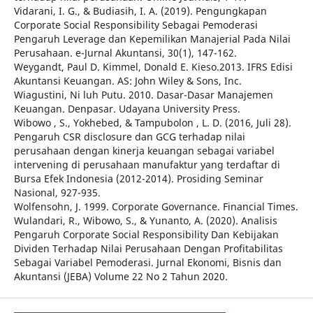
Vidarani, I. G., & Budiasih, I. A. (2019). Pengungkapan
Corporate Social Responsibility Sebagai Pemoderasi
Pengaruh Leverage dan Kepemilikan Manajerial Pada Nilai
Perusahaan. e-Jurnal Akuntansi, 30(1), 147-162.
Weygandt, Paul D. Kimmel, Donald E. Kieso.2013. IFRS Edisi
Akuntansi Keuangan. AS: John Wiley & Sons, Inc.
Wiagustini, Ni luh Putu. 2010. Dasar-Dasar Manajemen
Keuangan. Denpasar. Udayana University Press.
Wibowo , S., Yokhebed, & Tampubolon , L. D. (2016, Juli 28).
Pengaruh CSR disclosure dan GCG terhadap nilai
perusahaan dengan kinerja keuangan sebagai variabel
intervening di perusahaan manufaktur yang terdaftar di
Bursa Efek Indonesia (2012-2014). Prosiding Seminar
Nasional, 927-935.
Wolfensohn, J. 1999. Corporate Governance. Financial Times.
Wulandari, R., Wibowo, S., & Yunanto, A. (2020). Analisis
Pengaruh Corporate Social Responsibility Dan Kebijakan
Dividen Terhadap Nilai Perusahaan Dengan Profitabilitas
Sebagai Variabel Pemoderasi. Jurnal Ekonomi, Bisnis dan
Akuntansi (JEBA) Volume 22 No 2 Tahun 2020.