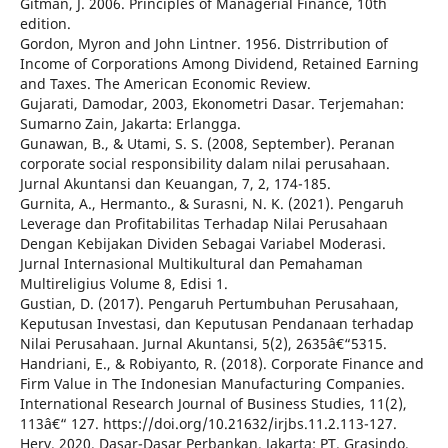
Gitman, J. 2006. Principles of Managerial Finance, 10th
edition.
Gordon, Myron and John Lintner. 1956. Distrribution of
Income of Corporations Among Dividend, Retained Earning
and Taxes. The American Economic Review.
Gujarati, Damodar, 2003, Ekonometri Dasar. Terjemahan:
Sumarno Zain, Jakarta: Erlangga.
Gunawan, B., & Utami, S. S. (2008, September). Peranan
corporate social responsibility dalam nilai perusahaan.
Jurnal Akuntansi dan Keuangan, 7, 2, 174-185.
Gurnita, A., Hermanto., & Surasni, N. K. (2021). Pengaruh
Leverage dan Profitabilitas Terhadap Nilai Perusahaan
Dengan Kebijakan Dividen Sebagai Variabel Moderasi.
Jurnal Internasional Multikultural dan Pemahaman
Multireligius Volume 8, Edisi 1.
Gustian, D. (2017). Pengaruh Pertumbuhan Perusahaan,
Keputusan Investasi, dan Keputusan Pendanaan terhadap
Nilai Perusahaan. Jurnal Akuntansi, 5(2), 2635â€“5315.
Handriani, E., & Robiyanto, R. (2018). Corporate Finance and
Firm Value in The Indonesian Manufacturing Companies.
International Research Journal of Business Studies, 11(2),
113â€“ 127. https://doi.org/10.21632/irjbs.11.2.113-127.
Hery. 2020. Dasar-Dasar Perbankan. Jakarta: PT. Grasindo.