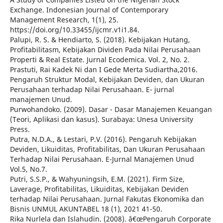
Exchange. Indonesian Journal of Contemporary
Management Research, 1(1), 25.
https://doi.org/10.33455/ijcmr.v1i1.84.
Palupi, R. S. & Hendiarto, S. (2018). Kebijakan Hutang,
Profitabilitasm, Kebijakan Dividen Pada Nilai Perusahaan
Properti & Real Estate. Jurnal Ecodemica. Vol. 2, No. 2.
Prastuti, Rai Kadek Ni dan I Gede Merta Sudiartha,2016.
Pengaruh Struktur Modal, Kebijakan Deviden, dan Ukuran
Perusahaan terhadap Nilai Perusahaan. E- jurnal
manajemen Unud.
Purwohandoko. (2009). Dasar - Dasar Manajemen Keuangan
(Teori, Aplikasi dan kasus). Surabaya: Unesa University
Press.
Putra, N.D.A., & Lestari, P.V. (2016). Pengaruh Kebijakan
Deviden, Likuiditas, Profitabilitas, Dan Ukuran Perusahaan
Terhadap Nilai Perusahaan. E-Jurnal Manajemen Unud
Vol.5, No.7.
Putri, S.S.P., & Wahyuningsih, E.M. (2021). Firm Size,
Laverage, Profitabilitas, Likuiditas, Kebijakan Deviden
terhadap Nilai Perusahaan. Jurnal Fakutas Ekonomika dan
Bisnis UNMUL AKUNTABEL 18 (1), 2021 41-50.
Rika Nurlela dan Islahudin. (2008). â€œPengaruh Corporate