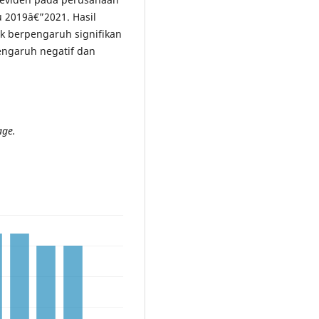
u 2019â€”2021. Hasil
ak berpengaruh signifikan
engaruh negatif dan
age.