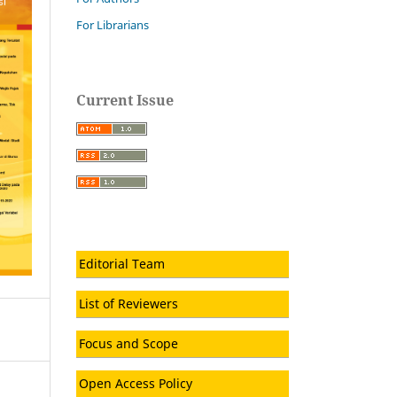
For Librarians
Current Issue
Editorial Team
List of Reviewers
Focus and Scope
Open Access Policy