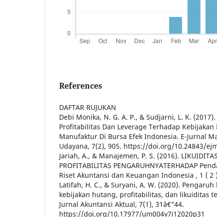
References
DAFTAR RUJUKAN
Debi Monika, N. G. A. P., & Sudjarni, L. K. (2017)
Profitabilitas Dan Leverage Terhadap Kebijakan
Manufaktur Di Bursa Efek Indonesia. E-Jurnal M
Udayana, 7(2), 905. https://doi.org/10.24843/e
Jariah, A., & Manajemen, P. S. (2016). LIKUIDITA
PROFITABILITAS PENGARUHNYATERHADAP Pendah
Riset Akuntansi dan Keuangan Indonesia , 1 ( 2 )
Latifah, H. C., & Suryani, A. W. (2020). Pengaruh
kebijakan hutang, profitabilitas, dan likuiditas
Jurnal Akuntansi Aktual, 7(1), 31â€“44.
https://doi.org/10.17977/um004v7i12020p31