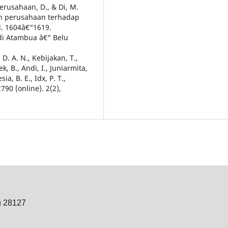
 Perusahaan, D., & Di, M.
ran perusahaan terhadap
i. 1604â€“1619.
 di Atambua â€“ Belu
, D. A. N., Kebijakan, T.,
ek, B., Andi, I., Juniarmita,
sia, B. E., Idx, P. T.,
790 (online). 2(2),
u 28127