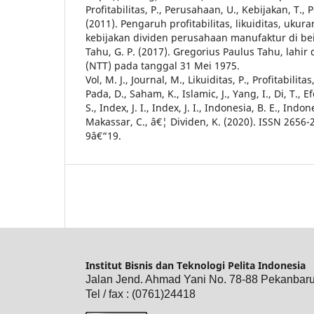
Profitabilitas, P., Perusahaan, U., Kebijakan, T.,
(2011). Pengaruh profitabilitas, likuiditas, uku
kebijakan dividen perusahaan manufaktur di be
Tahu, G. P. (2017). Gregorius Paulus Tahu, lahir
(NTT) pada tanggal 31 Mei 1975.
Vol, M. J., Journal, M., Likuiditas, P., Profitabilitas
Pada, D., Saham, K., Islamic, J., Yang, I., Di, T., Ef
S., Index, J. I., Index, J. I., Indonesia, B. E., Indone
Makassar, C., â€¦ Dividen, K. (2020). ISSN 2656-2
9â€“19.
Institut Bisnis dan Teknologi Pelita Indonesia
Jalan Jend. Ahmad Yani No. 78-88 Pekanbar
Tel / fax : (0761)24418