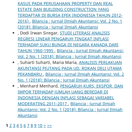
KASUS PADA PERUSAHAAN PROPERTY DAN REAL
ESTATE DAN BUILDING CONSTRUCTION YANG
TERDAFTAR DI BURSA EFEK INDONESIA TAHUN 2012-
2016)
,
Bilancia : Jurnal Ilmiah Akuntansi: Vol. 2 No. 1
(2018): Bilancia : Jurnal Ilmiah Akuntansi
, Dodi Irwan Siregar,
STUDI LITERASI ANALISIS
REGRESI LINEAR PENGARUH TINGKAT INFLASI
TERHADAP SUKU BUNGA DI NEGARA KANADA DARI
TAHUN 1960-1995
,
Bilancia : Jurnal Ilmiah Akuntansi:
Vol. 2 No. 1 (2018): Bilancia : Jurnal Ilmiah Akuntansi
, Suharti Suharti, Maria Maria,
ANALISIS PERLAKUAN
AKUNTANSI PIUTANG PADA UD. ROKAN DELI UTAMA
PEKANBARU
,
Bilancia : Jurnal Ilmiah Akuntansi: Vol. 2
No. 1 (2018): Bilancia : Jurnal Ilmiah Akuntansi
, Menhard Menhard,
PENGARUH KURS, EKSPOR, DAN
IMPOR TERHADAP JUMLAH UANG BEREDAR DI
INDONESIA DENGAN INFLASI SEBAGAI VARIABEL
MODERATING 2011-2017
,
Bilancia : Jurnal Ilmiah
Akuntansi: Vol. 2 No. 1 (2018): Bilancia : Jurnal Ilmiah
Akuntansi
1
2
3
4
5
6
7
8
9
10
>
>>