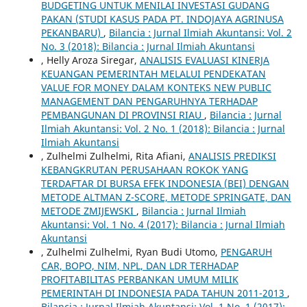
BUDGETING UNTUK MENILAI INVESTASI GUDANG
PAKAN (STUDI KASUS PADA PT. INDOJAYA AGRINUSA
PEKANBARU)
,
Bilancia : Jurnal Ilmiah Akuntansi: Vol. 2
No. 3 (2018): Bilancia : Jurnal Ilmiah Akuntansi
, Helly Aroza Siregar,
ANALISIS EVALUASI KINERJA
KEUANGAN PEMERINTAH MELALUI PENDEKATAN
VALUE FOR MONEY DALAM KONTEKS NEW PUBLIC
MANAGEMENT DAN PENGARUHNYA TERHADAP
PEMBANGUNAN DI PROVINSI RIAU
,
Bilancia : Jurnal
Ilmiah Akuntansi: Vol. 2 No. 1 (2018): Bilancia : Jurnal
Ilmiah Akuntansi
, Zulhelmi Zulhelmi, Rita Afiani,
ANALISIS PREDIKSI
KEBANGKRUTAN PERUSAHAAN ROKOK YANG
TERDAFTAR DI BURSA EFEK INDONESIA (BEI) DENGAN
METODE ALTMAN Z-SCORE, METODE SPRINGATE, DAN
METODE ZMIJEWSKI
,
Bilancia : Jurnal Ilmiah
Akuntansi: Vol. 1 No. 4 (2017): Bilancia : Jurnal Ilmiah
Akuntansi
, Zulhelmi Zulhelmi, Ryan Budi Utomo,
PENGARUH
CAR, BOPO, NIM, NPL, DAN LDR TERHADAP
PROFITABILITAS PERBANKAN UMUM MILIK
PEMERINTAH DI INDONESIA PADA TAHUN 2011-2013
,
Bilancia : Jurnal Ilmiah Akuntansi: Vol. 1 No. 1 (2017):