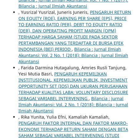
Bilancia : Jurnal Ilmiah Akuntansi
, Yusrizal Yusrizal, Juneris Juneris,
PENGARUH RETURN
ON EQUITY (ROE), EARNING PER SHARE (EPS), PRICE
TO EARNING RATIO (PER), DEBT TO EQUITY RATIO
(DER), DAN OPERATING PROFIT MARGIN (OPM)
TERHADAP HARGA SAHAM (STUDI PADA SEKTOR
PERTAMBANGAN YANG TERDAFTAR DI BURSA EFEK
INDONESIA (BEI) PERIOD
,
Bilancia : Jurnal Ilmiah
Akuntansi: Vol. 2 No. 1 (2018): Bilancia : Jurnal Ilmiah
Akuntansi
, Farida Darmina Hutagalung, Amries Rusli Tanjung,
Yesi Mutia Basri,
PENGARUH KEPEMILIKAN
INSTITUSIONAL, KEPEMILIKAN PUBLIK, INVESTMENT
OPPORTUNITY SET (IOS) DAN UKURAN PERUSAHAAN
TERHADAP KUALITAS LABA: VOLUNTARY DISCLOSURE
SEBAGAI VARIABEL INTERVENING
,
Bilancia : Jurnal
Ilmiah Akuntansi: Vol. 2 No. 1 (2018): Bilancia : Jurnal
Ilmiah Akuntansi
, Rika Yunita, Yulia Efni, Kamaliah Kamaliah,
PENGARUH FAKTOR INTERNAL DAN FAKTOR MAKRO-
EKONOMI TERHADAP RETURN SAHAM DENGAN BETA
SAHAM SEBAGAI VARIABEL INTERVENING (STUDI