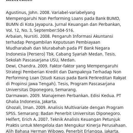
Agustinus, John. 2008. Variabel-variabelyang
Mempengaruhi Non Performing Loans pada Bank BUMD,
BUMN di Kota Jayapura. Jurnal Keuangan dan Perbankan,
Vol. 12, No. 3, September:504-516.
Arbaian, Nursiti. 2008. Pengaruh Informasi Akuntansi
terhadap Pengambilan Keputusan Pembiayaan
Mudharabah dan Murabahah pada PT Bank Negara
Indonesia (Persero) Tbk. Cabang Syariah Medan. Tesis.
Sekolah Pascasarjana USU, Medan.
Dewi, Chandra. 2009. Faktor-faktor yang Mempengaruhi
Strategi Pemberian Kredit dan Dampaknya Terhadap Non
Performing Loan (Studi Kasus pada Bank Perkreditan Rakyat
di Propinsi Jawa Tengah). Tesis, Program Pascasarjana
Universitas Diponegoro, Semarang.
Darmawan. 2009. Manajemen Perbankan. Edisi Kedua. PT
Ghalia Indonesia, Jakarta.
Ghozali, Iman. 2009. Analisis Multivariate dengan Program
SPSS. Semarang: Badan Penerbit Universitas Diponegoro.
Helfert, Erich A. 2007. Teknik Analisis Keuangan Petunjuk
Praktis untuk Mengelola dan Mengukur Kinerja Perusahaan.
Alih Bahasa Herman Wibowo. Penerbit Erlangga. Jakarta.