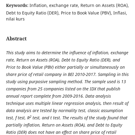
Keywords:
Inflation, exchange rate, Return on Assets (ROA),
Debt to Equity Ratio (DER), Price to Book Value (PBV), Inflasi,
nilai kurs
Abstract
This study aims to determine the
influence
of
inflation, exchange
rate, Return on Assets (ROA), Debt to Equity Ratio (DER)
,
and
Price to Book Value (PBV) either partially or simultaneously on
share price of retail company in BEI 2010-2017
.
Sampling in this
study using purposive sampling method.
T
he
s
ample
use
d is 13
companies
from 25 companies
listed on the IDX
that publish
annual report
complet
e from 20
09
-201
6. Data analysis
technique uses
multiple linear regression analysis, then result of
data analysis are tested by normality test, classic assumption
2
test, f test, R
test
,
and t test. The results of the study found that
partially inflation, Return on Assets (ROA), and Debt to Equity
Ratio (DER) does not have an effect on share price of retail