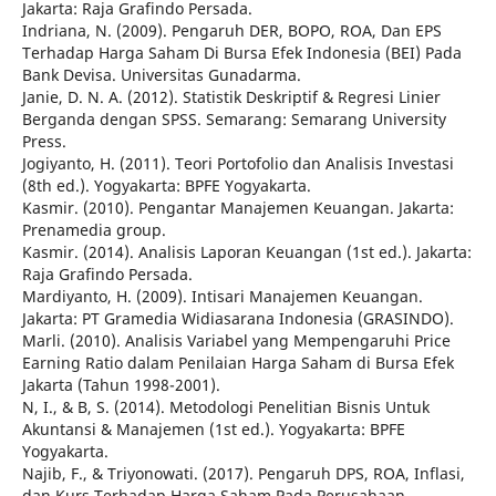
Jakarta: Raja Grafindo Persada.
Indriana, N. (2009). Pengaruh DER, BOPO, ROA, Dan EPS
Terhadap Harga Saham Di Bursa Efek Indonesia (BEI) Pada
Bank Devisa. Universitas Gunadarma.
Janie, D. N. A. (2012). Statistik Deskriptif & Regresi Linier
Berganda dengan SPSS. Semarang: Semarang University
Press.
Jogiyanto, H. (2011). Teori Portofolio dan Analisis Investasi
(8th ed.). Yogyakarta: BPFE Yogyakarta.
Kasmir. (2010). Pengantar Manajemen Keuangan. Jakarta:
Prenamedia group.
Kasmir. (2014). Analisis Laporan Keuangan (1st ed.). Jakarta:
Raja Grafindo Persada.
Mardiyanto, H. (2009). Intisari Manajemen Keuangan.
Jakarta: PT Gramedia Widiasarana Indonesia (GRASINDO).
Marli. (2010). Analisis Variabel yang Mempengaruhi Price
Earning Ratio dalam Penilaian Harga Saham di Bursa Efek
Jakarta (Tahun 1998-2001).
N, I., & B, S. (2014). Metodologi Penelitian Bisnis Untuk
Akuntansi & Manajemen (1st ed.). Yogyakarta: BPFE
Yogyakarta.
Najib, F., & Triyonowati. (2017). Pengaruh DPS, ROA, Inflasi,
dan Kurs Terhadap Harga Saham Pada Perusahaan