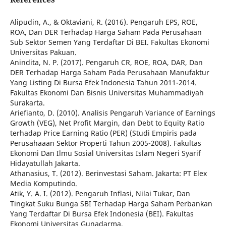
Alipudin, A., & Oktaviani, R. (2016). Pengaruh EPS, ROE,
ROA, Dan DER Terhadap Harga Saham Pada Perusahaan
Sub Sektor Semen Yang Terdaftar Di BEI. Fakultas Ekonomi
Universitas Pakuan.
Anindita, N. P. (2017). Pengaruh CR, ROE, ROA, DAR, Dan
DER Terhadap Harga Saham Pada Perusahaan Manufaktur
Yang Listing Di Bursa Efek Indonesia Tahun 2011-2014.
Fakultas Ekonomi Dan Bisnis Universitas Muhammadiyah
Surakarta.
Ariefianto, D. (2010). Analisis Pengaruh Variance of Earnings
Growth (VEG), Net Profit Margin, dan Debt to Equity Ratio
terhadap Price Earning Ratio (PER) (Studi Empiris pada
Perusahaaan Sektor Properti Tahun 2005-2008). Fakultas
Ekonomi Dan Ilmu Sosial Universitas Islam Negeri Syarif
Hidayatullah Jakarta.
Athanasius, T. (2012). Berinvestasi Saham. Jakarta: PT Elex
Media Komputindo.
Atik, Y. A. I. (2012). Pengaruh Inflasi, Nilai Tukar, Dan
Tingkat Suku Bunga SBI Terhadap Harga Saham Perbankan
Yang Terdaftar Di Bursa Efek Indonesia (BEI). Fakultas
Ekonomi Universitas Gunadarma.