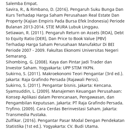
Salemba Empat.
Savira, R., & Rimbano, D. (2016). Pengaruh Suku Bunga Dan
Kurs Terhadap Harga Saham Perusahaan Real Estate Dan
Property (Kajian Empiris Pada Bursa Efek Indonesia) Periode
Bulanan 2013-2014. STIE MURA Lubuk Linggau.
Setiawan, R. (2011). Pengaruh Return on Assets (ROA), Debt
to Equity Ratio (DER), Dan Price to Book Value (PBV)
Terhadap Harga Saham Perusahaan Manufaktur Di BEI
Periode 2007 - 2009. Fakultas Ekonomi Universitas Negeri
Semarang.
Sihombing, G. (2008). Kaya dan Pintar Jadi Trader dan
Investor Saham. Yogyakarta: UPP STIM YKPN.
Sukirno, S. (2011). Makroekonomi Teori Pengantar (3rd ed.).
Jakarta: Raja Grafindo Persada (Rajawali Perss).
Sukirno, S. (2011). Pengantar bisnis. Jakarta: Kencana.
Syamsuddin, L. (2009). Manajemen Keuangan Perusahaan:
Konsep Aplikasi dalam Perencanaan, Pengawasan, dan
Pengambilan Keputusan. Jakarta: PT Raja Grafindo Persada.
Tryfino. (2009). Cara Cerdas Berinvestasi Saham. Jakarta:
Transmedia Pustaka.
Zulfikar. (2016). Pengantar Pasar Modal Dengan Pendekatan
Statistika (1st ed.). Yogyakarta: CV. Budi Utama.