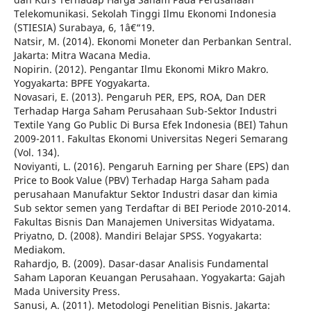
Telekomunikasi. Sekolah Tinggi Ilmu Ekonomi Indonesia
(STIESIA) Surabaya, 6, 1â€“19.
Natsir, M. (2014). Ekonomi Moneter dan Perbankan Sentral.
Jakarta: Mitra Wacana Media.
Nopirin. (2012). Pengantar Ilmu Ekonomi Mikro Makro.
Yogyakarta: BPFE Yogyakarta.
Novasari, E. (2013). Pengaruh PER, EPS, ROA, Dan DER
Terhadap Harga Saham Perusahaan Sub-Sektor Industri
Textile Yang Go Public Di Bursa Efek Indonesia (BEI) Tahun
2009-2011. Fakultas Ekonomi Universitas Negeri Semarang
(Vol. 134).
Noviyanti, L. (2016). Pengaruh Earning per Share (EPS) dan
Price to Book Value (PBV) Terhadap Harga Saham pada
perusahaan Manufaktur Sektor Industri dasar dan kimia
Sub sektor semen yang Terdaftar di BEI Periode 2010-2014.
Fakultas Bisnis Dan Manajemen Universitas Widyatama.
Priyatno, D. (2008). Mandiri Belajar SPSS. Yogyakarta:
Mediakom.
Rahardjo, B. (2009). Dasar-dasar Analisis Fundamental
Saham Laporan Keuangan Perusahaan. Yogyakarta: Gajah
Mada University Press.
Sanusi, A. (2011). Metodologi Penelitian Bisnis. Jakarta: