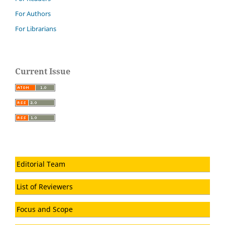
For Authors
For Librarians
Current Issue
Editorial Team
List of Reviewers
Focus and Scope