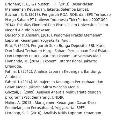
Brigham, F. E., & Houston, J. F. (2013). Dasar-dasar
Manajemen Keuangan. Jakarta: Salemba Empat.
Buchari, S. S. (2015). Pengaruh ROA, ROE, dan EPS Terhadap
Harga Saham PT Unilever Indonesia Tbk (Periode 2007 â€“
2014). Fakultas Ekonomi Dan Bisnis Islam Universitas Islam
Negeri Alauddin Makasar.
Darsono, & Anshari. (2010). Pedoman Praktis Memahami
Laporan Keuangan. Yogyakarta: Andi.
Efni, Y. (2009). Pengaruh Suku Bunga Deposito, SBI, Kurs,
Dan Inflasi Terhadap Harga Saham Perusahaan Real Estate
Dan Property Di BEI. Fakultas Ekonomi Universitas Riau.
Ekananda, M. (2014). Ekonomi Internasional. Jakarta:
Erlangga.
Fahmi, I. (2012). Analisis Laporan Keuangan. Bandung:
Alfabeta.
Fahmi, I. (2014). Manajemen Keuangan Perusahaan dan
Pasar Modal. Jakarta: Mitra Wacana Media.
Ghozali, I. (2009). Aplikasi Analisis Multivariate dengan
program SPSS. Semarang: UNDIP.
Halim, A. (2013). Manajemen Keuangan (Dasar-Dasar
Pembelanjaan Perusahaan). Yogyakarta: BPFE.
Harahap, S. S. (2010). Analisis Kritis Laporan Keuangan.