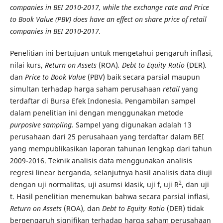
companies in BEI 2010-2017
,
while the exchange rate and Price
to Book Value (PBV) does have an effect on share price of retail
companies in BEI 2010-2017.
Penelitian ini bertujuan untuk mengetahui pengaruh inflasi,
nilai kurs,
Return on Assets
(ROA)
, Debt to Equity Ratio
(DER)
,
dan
Price to Book Value
(PBV) baik secara parsial maupun
simultan terhadap harga saham perusahaan
retail
yang
terdaftar di Bursa Efek Indonesia. Pengambilan sampel
dalam penelitian ini dengan menggunakan metode
purposive sampling.
Sampel yang digunakan adalah 13
perusahaan dari 25 perusahaan yang terdaftar dalam BEI
yang mempublikasikan laporan tahunan lengkap dari tahun
2009-2016. Teknik analisis data menggunakan analisis
regresi linear berganda, selanjutnya hasil analisis data diuji
2
dengan uji normalitas, uji asumsi klasik, uji f, uji R
, dan uji
t. Hasil penelitian menemukan bahwa secara parsial inflasi,
Return on Assets
(ROA), dan
Debt to Equity Ratio
(DER) tidak
berpengaruh signifikan terhadap harga saham perusahaan