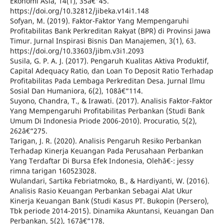
Ekonomi Asia, 14(1), 35â€“45.
https://doi.org/10.32812/jibeka.v14i1.148
Sofyan, M. (2019). Faktor-Faktor Yang Mempengaruhi
Profitabilitas Bank Perkreditan Rakyat (BPR) di Provinsi Jawa
Timur. Jurnal Inspirasi Bisnis Dan Manajemen, 3(1), 63.
https://doi.org/10.33603/jibm.v3i1.2093
Susila, G. P. A. J. (2017). Pengaruh Kualitas Aktiva Produktif,
Capital Adequacy Ratio, dan Loan To Deposit Ratio Terhadap
Profitabilitas Pada Lembaga Perkreditan Desa. Jurnal Ilmu
Sosial Dan Humaniora, 6(2), 108â€“114.
Suyono, Chandra, T., & Irawati. (2017). Analisis Faktor-Faktor
Yang Mempengaruhi Profitabilitas Perbankan (Studi Bank
Umum Di Indonesia Priode 2006-2010). Procuratio, 5(2),
262â€“275.
Tarigan, J. R. (2020). Analisis Pengaruh Resiko Perbankan
Terhadap Kinerja Keuangan Pada Perusahaan Perbankan
Yang Terdaftar Di Bursa Efek Indonesia, Olehâ€¯: jessy
rimna tarigan 160523028.
Wulandari, Sartika Febriatmoko, B., & Hardiyanti, W. (2016).
Analisis Rasio Keuangan Perbankan Sebagai Alat Ukur
Kinerja Keuangan Bank (Studi Kasus PT. Bukopin (Persero),
Tbk periode 2014-2015). Dinamika Akuntansi, Keuangan Dan
Perbankan, 5(2), 167â€“178.