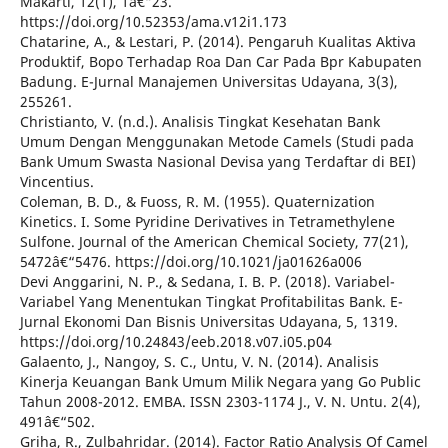
Makarti, 12(1), 1â€“23.
https://doi.org/10.52353/ama.v12i1.173
Chatarine, A., & Lestari, P. (2014). Pengaruh Kualitas Aktiva
Produktif, Bopo Terhadap Roa Dan Car Pada Bpr Kabupaten
Badung. E-Jurnal Manajemen Universitas Udayana, 3(3),
255261.
Christianto, V. (n.d.). Analisis Tingkat Kesehatan Bank
Umum Dengan Menggunakan Metode Camels (Studi pada
Bank Umum Swasta Nasional Devisa yang Terdaftar di BEI)
Vincentius.
Coleman, B. D., & Fuoss, R. M. (1955). Quaternization
Kinetics. I. Some Pyridine Derivatives in Tetramethylene
Sulfone. Journal of the American Chemical Society, 77(21),
5472â€“5476. https://doi.org/10.1021/ja01626a006
Devi Anggarini, N. P., & Sedana, I. B. P. (2018). Variabel-
Variabel Yang Menentukan Tingkat Profitabilitas Bank. E-
Jurnal Ekonomi Dan Bisnis Universitas Udayana, 5, 1319.
https://doi.org/10.24843/eeb.2018.v07.i05.p04
Galaento, J., Nangoy, S. C., Untu, V. N. (2014). Analisis
Kinerja Keuangan Bank Umum Milik Negara yang Go Public
Tahun 2008-2012. EMBA. ISSN 2303-1174 J., V. N. Untu. 2(4),
491â€“502.
Griha, R., Zulbahridar. (2014). Factor Ratio Analysis Of Camel