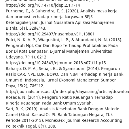
https://doi.org/10.14710/jdep.2.1.1-14
Purnomo, E., & Suhendra, E. S. (2020). Analisis masa kerja
dan promosi terhadap kinerja karyawan BPJS
Ketenagakerjaan. Jurnal Nusantara Aplikasi Manajemen
Bisnis, 5(1), 32â€“43.
https://doi.org/10.29407/nusamba.v5i1.13801
Putri, N. K. A. P., Wiagustini, L. P., & Abundanti, N. N. (2018).
Pengaruh Npl, Car Dan Bopo Terhadap Profitabilitas Pada
Bpr Di Kota Denpasar. E-Jurnal Manajemen Universitas
Udayana, 7(11), 6212.
https://doi.org/10.24843/ejmunud.2018.v07.i11.p15
Raharjo, D. P. A., Setiaji, B., & Syamsudin. (2014). Pengaruh
Rasio CAR, NPL, LDR, BOPO, Dan NIM Terhadap Kinerja Bank
Umum di Indonesia. Jurnal Ekonomi Manajemen Sumber
Daya, 15(2), 7â€“12.
http://journals.ums.ac.id/index.php/dayasaing/article/downlo
Rosada, N. (2011). Pengaruh Ratio Keuangan Terhadap
Kinerja Keuangan Pada Bank Umum Syariah.
Sari, R. K. (2019). Analisis Kesehatan Bank Dengan Metode
Camel (Studi Kasusâ€¯: Pt. Bank Tabungan Negara, Tbk
Periode 2011-2015). Monexâ€¯: Journal Research Accounting
Politeknik Tegal, 8(1), 208.