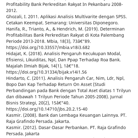
Profitability Bank Perkreditan Rakyat In Pekanbaru 2008-
2012.
Ghozali, I. 2011. Aplikasi Analisis Multivarite dengan SPSS.
Cetakan Keempat. Semarang: Universitas Diponegoro.
Hanifa, R., Trianto, A., & Hendrich, M. (2019). Determinan
Profitabilitas Bank Perkreditan Rakyat di Kota Palembang
Periode 2013-2018. Mbia, 18(3), 73â€“89.
https://doi.org/10.33557/mbia.v18i3.682
Hidajat, K. (2018). Analisis Pengaruh Kecukupan Modal,
Efisiensi, Likuiditas, Npl, Dan Ppap Terhadap Roa Bank.
Majalah Ilmiah Bijak, 14(1), 1â€“18.
https://doi.org/10.31334/bijak.v14i1.56
Hindarto, C. (2011). Analisis Pengaruh Car, Nim, Ldr, Npl,
Bopo Dan Kap Terhadap Return On Asset (Studi
Perbandingan pada Bank dengan Total Aset diatas 1 Trilyun
dan dibawah 1 Trilyun Periode Tahun 2005-2008). Jurnal
Bisnis Strategi, 20(2), 15â€“40.
https://doi.org/10.14710/jbs.20.2.15-40
Kasmir. (2008). Bank dan Lembaga Keuangan Lainnya. PT.
Raja Grafindo Persada. Jakarta.
Kasmir. (2012). Dasar-Dasar Perbankan. PT. Raja Grafindo
Persada. Jakarta