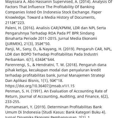
Mayssara A. Abo Hassanin Supervised, A. (2014). Analysis Of
Factors That Influence The Profitability Of Banking
Companies listed On Indonesia Stock Exchange. Paper
Knowledge. Toward a Media History of Documents,
211â€“223.
Paleni, H. (2016). Analisis CAR/KPMM, LDR dan NPL Serta
Pengaruhnya Terhadap ROA Pada PT BPR Sindang
Binaharta Periode 2011-2015. Jurnal Media Ekonomi
(JURMEK), 21(3), 35â€“50.
Panji, M., Sany, D., & Nayang, H. (2019). Pengaruh CAR, NPL,
LDR dan BOPO Terhadap Profitabilitas Pada Industri
Perbankan. 6(1), 634â€“644.
Parenrengi, S., & Hendratni, T. W. (2018). Pengaruh dana
pihak ketiga, kecukupan modal dan penyaluran kredit
terhadap profitabilitas bank. Jurnal Manajemen Strategi
Dan Aplikasi Bisnis, 1(1), 9â€“18.
https://doi.org/10.36407/jmsab.v1i1.15
Penman, S. H. (1991). An Evaluation of Accounting Rate of
Return, Journal of Accounting, Auditing, and Finance, 6(2),
233-255.
Purnamasari, Y. (2019). Determinan Profitabilitas Bank
Umum Di Indonesia (Studi Kasus: Bank Kategori Buku 4).
Jurnal Dinamika Ekonomi Pembangunan, 2(1), 1.