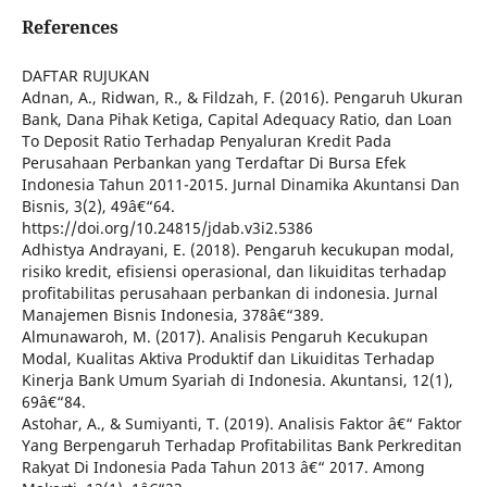
References
DAFTAR RUJUKAN
Adnan, A., Ridwan, R., & Fildzah, F. (2016). Pengaruh Ukuran
Bank, Dana Pihak Ketiga, Capital Adequacy Ratio, dan Loan
To Deposit Ratio Terhadap Penyaluran Kredit Pada
Perusahaan Perbankan yang Terdaftar Di Bursa Efek
Indonesia Tahun 2011-2015. Jurnal Dinamika Akuntansi Dan
Bisnis, 3(2), 49â€“64.
https://doi.org/10.24815/jdab.v3i2.5386
Adhistya Andrayani, E. (2018). Pengaruh kecukupan modal,
risiko kredit, efisiensi operasional, dan likuiditas terhadap
profitabilitas perusahaan perbankan di indonesia. Jurnal
Manajemen Bisnis Indonesia, 378â€“389.
Almunawaroh, M. (2017). Analisis Pengaruh Kecukupan
Modal, Kualitas Aktiva Produktif dan Likuiditas Terhadap
Kinerja Bank Umum Syariah di Indonesia. Akuntansi, 12(1),
69â€“84.
Astohar, A., & Sumiyanti, T. (2019). Analisis Faktor â€“ Faktor
Yang Berpengaruh Terhadap Profitabilitas Bank Perkreditan
Rakyat Di Indonesia Pada Tahun 2013 â€“ 2017. Among