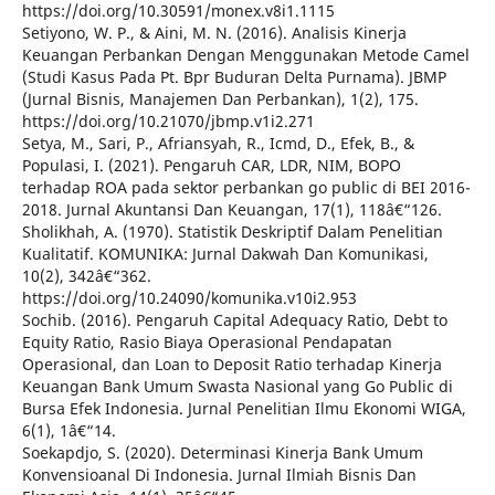
https://doi.org/10.30591/monex.v8i1.1115
Setiyono, W. P., & Aini, M. N. (2016). Analisis Kinerja
Keuangan Perbankan Dengan Menggunakan Metode Camel
(Studi Kasus Pada Pt. Bpr Buduran Delta Purnama). JBMP
(Jurnal Bisnis, Manajemen Dan Perbankan), 1(2), 175.
https://doi.org/10.21070/jbmp.v1i2.271
Setya, M., Sari, P., Afriansyah, R., Icmd, D., Efek, B., &
Populasi, I. (2021). Pengaruh CAR, LDR, NIM, BOPO
terhadap ROA pada sektor perbankan go public di BEI 2016-
2018. Jurnal Akuntansi Dan Keuangan, 17(1), 118â€“126.
Sholikhah, A. (1970). Statistik Deskriptif Dalam Penelitian
Kualitatif. KOMUNIKA: Jurnal Dakwah Dan Komunikasi,
10(2), 342â€“362.
https://doi.org/10.24090/komunika.v10i2.953
Sochib. (2016). Pengaruh Capital Adequacy Ratio, Debt to
Equity Ratio, Rasio Biaya Operasional Pendapatan
Operasional, dan Loan to Deposit Ratio terhadap Kinerja
Keuangan Bank Umum Swasta Nasional yang Go Public di
Bursa Efek Indonesia. Jurnal Penelitian Ilmu Ekonomi WIGA,
6(1), 1â€“14.
Soekapdjo, S. (2020). Determinasi Kinerja Bank Umum
Konvensioanal Di Indonesia. Jurnal Ilmiah Bisnis Dan