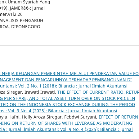
Bank Umum Syariah Yang
19). JAMERâ€¯: Jurnal
mer.v1i2.26
). ANALISIS PENGARUH
P ROA. DIPONEGORO
 KINERJA KEUANGAN PEMERINTAH MELALUI PENDEKATAN VALUE FO
ANAGEMENT DAN PENGARUHNYA TERHADAP PEMBANGUNAN DI
kuntansi: Vol. 2 No. 1 (2018): Bilancia : Jurnal Ilmiah Akuntansi
za Siregar, Irawati Irawati,
THE EFFECT OF CURRENT RATIO, RETU
NG PER SHARE, AND TOTAL ASSET TURN OVER ON STOCK PRICE IN
STED ON THE INDONESIA STOCK EXCHANGE DURING THE PERIOD
nsi: Vol. 9 No. 4 (2025): Bilancia : Jurnal Ilmiah Akuntansi
yla Hafni, Helly Aroza Siregar, Febdwi Suryani,
EFFECT OF RETURN
RNING ON RETURN OF SHARES WITH LEVERAGE AS MODERATING
cia : Jurnal Ilmiah Akuntansi: Vol. 9 No. 4 (2025): Bilancia : Jurnal