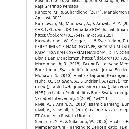
Kasmir. (2014). Analisis Laporan Keuangan, Edis
Raja Grafindo Persada.
Kuncoro, M., & Suhardjono. (2011). Manajemen 
Aplikasi. BPFE.
Kurniawan, M., Munawar, A., & Amwila, A. Y. (20
CAR, NPL, dan LDR Terhadap ROA. Jurnal Ilmia
https://doi.org/10.37641/jimkes.v8i2.351
Kuswahariani, W., Siregar, H., & Syarifuddin, F.
PERFORMING FINANCING (NPF) SECARA UMUM
PADA TIGA BANK SYARIAH NASIONAL DI INDONESI
Bisnis Dan Manajemen. https://doi.org/10.1735
Marginingsih, R. (2018). Faktor-Faktor yang Mem
Bank Umum Syariah di Indonesia. Jurnal Ecodemi
Munawir, S. (2010). Analisis Laporan Keuangan. 
Nuha, U., Setiawan, A., & Indriani, A. (2016). P
( DPK ), Capital Adequacy Ratio ( CAR ), dan Non
NPF ) terhadap Profitabilitas Bank Syariah den
Variabel Intervening. 5(2009), 1â€“11.
Rivai, V., & Arifin, A. (2010). Islamic Banking. Bu
Rivai, V., & Ismail, R. (2013). Islamic Risk Mana
PT Gramedia Pustaka Utama.
Somantri, Y. F., & Sukmana, W. (2020). Analisis F
Mempengaruhi Financing to Deposit Ratio (FD