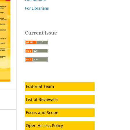
For Librarians
Current Issue
Editorial Team
List of Reviewers
Focus and Scope
Open Access Policy