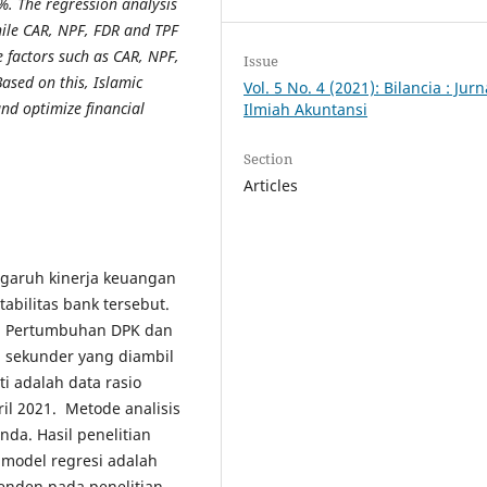
%. The regression analysis
hile CAR, NPF, FDR and TPF
 factors such as CAR, NPF,
Issue
ased on this, Islamic
Vol. 5 No. 4 (2021): Bilancia : Jurn
d optimize financial
Ilmiah Akuntansi
Section
Articles
ngaruh kinerja keuangan
abilitas bank tersebut.
R, Pertumbuhan DPK dan
a sekunder yang diambil
i adalah data rasio
il 2021. Metode analisis
nda. Hasil penelitian
 model regresi adalah
enden pada penelitian