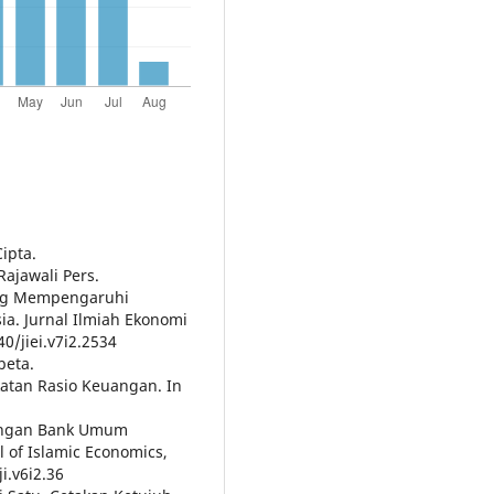
Cipta.
Rajawali Pers.
 yang Mempengaruhi
sia. Jurnal Ilmiah Ekonomi
0/jiei.v7i2.2534
beta.
katan Rasio Keuangan. In
euangan Bank Umum
l of Islamic Economics,
i.v6i2.36