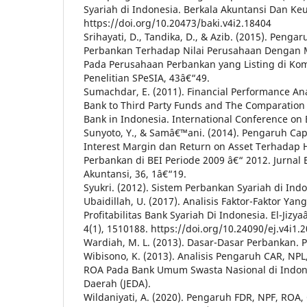
Syariah di Indonesia. Berkala Akuntansi Dan Ke
https://doi.org/10.20473/baki.v4i2.18404
Srihayati, D., Tandika, D., & Azib. (2015). Peng
Perbankan Terhadap Nilai Perusahaan Dengan
Pada Perusahaan Perbankan yang Listing di Kom
Penelitian SPeSIA, 43â€“49.
Sumachdar, E. (2011). Financial Performance Anal
Bank to Third Party Funds and The Comparation 
Bank in Indonesia. International Conference on
Sunyoto, Y., & Samâ€™ani. (2014). Pengaruh Cap
Interest Margin dan Return on Asset Terhadap
Perbankan di BEI Periode 2009 â€“ 2012. Jurn
Akuntansi, 36, 1â€“19.
Syukri. (2012). Sistem Perbankan Syariah di Indo
Ubaidillah, U. (2017). Analisis Faktor-Faktor Y
Profitabilitas Bank Syariah Di Indonesia. El-Jizya
4(1), 1510188. https://doi.org/10.24090/ej.v4i1
Wardiah, M. L. (2013). Dasar-Dasar Perbankan. P
Wibisono, K. (2013). Analisis Pengaruh CAR, NP
ROA Pada Bank Umum Swasta Nasional di Indone
Daerah (JEDA).
Wildaniyati, A. (2020). Pengaruh FDR, NPF, ROA