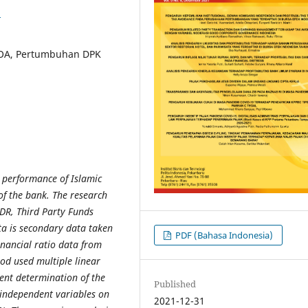
3
ROA, Pertumbuhan DPK
al performance of Islamic
of the bank. The research
DR, Third Party Funds
ta is secondary data taken
PDF (Bahasa Indonesia)
inancial ratio data from
od used multiple linear
ient determination of the
Published
 independent variables on
2021-12-31