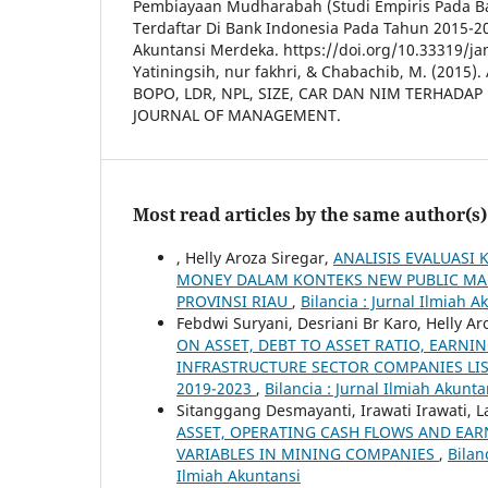
Pembiayaan Mudharabah (Studi Empiris Pada 
Terdaftar Di Bank Indonesia Pada Tahun 2015-20
Akuntansi Merdeka. https://doi.org/10.33319/ja
Yatiningsih, nur fakhri, & Chabachib, M. (2015
BOPO, LDR, NPL, SIZE, CAR DAN NIM TERHADA
JOURNAL OF MANAGEMENT.
Most read articles by the same author(s)
, Helly Aroza Siregar,
ANALISIS EVALUASI
MONEY DALAM KONTEKS NEW PUBLIC M
PROVINSI RIAU
,
Bilancia : Jurnal Ilmiah A
Febdwi Suryani, Desriani Br Karo, Helly Aro
ON ASSET, DEBT TO ASSET RATIO, EARNI
INFRASTRUCTURE SECTOR COMPANIES LI
2019-2023
,
Bilancia : Jurnal Ilmiah Akunta
Sitanggang Desmayanti, Irawati Irawati, La
ASSET, OPERATING CASH FLOWS AND EA
VARIABLES IN MINING COMPANIES
,
Bilan
Ilmiah Akuntansi