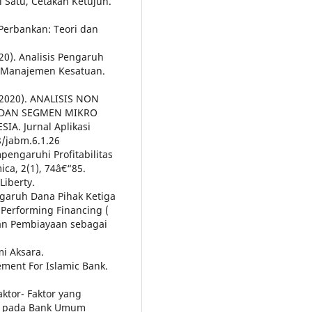
i Satu, Cetakan Ketujuh.
Perbankan: Teori dan
20). Analisis Pengaruh
h Manajemen Kesatuan.
 (2020). ANALISIS NON
 DAN SEGMEN MIKRO
A. Jurnal Aplikasi
8/jabm.6.1.26
pengaruhi Profitabilitas
ca, 2(1), 74â€“85.
Liberty.
engaruh Dana Pihak Ketiga
 Performing Financing (
gan Pembiayaan sebagai
mi Aksara.
gement For Islamic Bank.
aktor- Faktor yang
R) pada Bank Umum