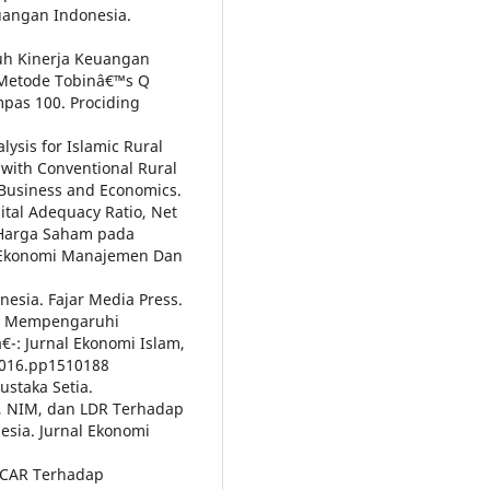
uangan Indonesia.
aruh Kinerja Keuangan
 Metode Tobinâ€™s Q
pas 100. Prociding
ysis for Islamic Rural
with Conventional Rural
 Business and Economics.
ital Adequacy Ratio, Net
 Harga Saham pada
al Ekonomi Manajemen Dan
nesia. Fajar Media Press.
ang Mempengaruhi
â€¯: Jurnal Ekonomi Islam,
.2016.pp1510188
ustaka Setia.
L, NIM, dan LDR Terhadap
sia. Jurnal Ekonomi
, CAR Terhadap