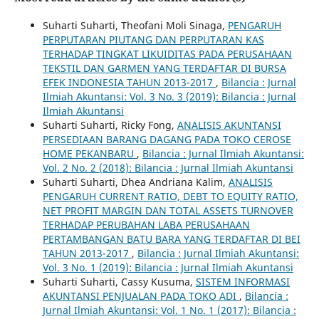
Suharti Suharti, Theofani Moli Sinaga,
PENGARUH
PERPUTARAN PIUTANG DAN PERPUTARAN KAS
TERHADAP TINGKAT LIKUIDITAS PADA PERUSAHAAN
TEKSTIL DAN GARMEN YANG TERDAFTAR DI BURSA
EFEK INDONESIA TAHUN 2013-2017
,
Bilancia : Jurnal
Ilmiah Akuntansi: Vol. 3 No. 3 (2019): Bilancia : Jurnal
Ilmiah Akuntansi
Suharti Suharti, Ricky Fong,
ANALISIS AKUNTANSI
PERSEDIAAN BARANG DAGANG PADA TOKO CEROSE
HOME PEKANBARU
,
Bilancia : Jurnal Ilmiah Akuntansi:
Vol. 2 No. 2 (2018): Bilancia : Jurnal Ilmiah Akuntansi
Suharti Suharti, Dhea Andriana Kalim,
ANALISIS
PENGARUH CURRENT RATIO, DEBT TO EQUITY RATIO,
NET PROFIT MARGIN DAN TOTAL ASSETS TURNOVER
TERHADAP PERUBAHAN LABA PERUSAHAAN
PERTAMBANGAN BATU BARA YANG TERDAFTAR DI BEI
TAHUN 2013-2017
,
Bilancia : Jurnal Ilmiah Akuntansi:
Vol. 3 No. 1 (2019): Bilancia : Jurnal Ilmiah Akuntansi
Suharti Suharti, Cassy Kusuma,
SISTEM INFORMASI
AKUNTANSI PENJUALAN PADA TOKO ADI
,
Bilancia :
Jurnal Ilmiah Akuntansi: Vol. 1 No. 1 (2017): Bilancia :