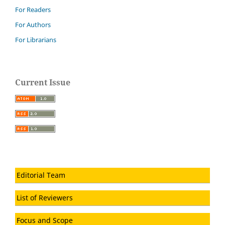
For Readers
For Authors
For Librarians
Current Issue
Editorial Team
List of Reviewers
Focus and Scope