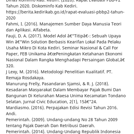
Tahun 2020. Diskominfo Kab Kediri.
https://berita.kedirikab.go.id/rapat-evaluasi-pbbp2-tahun-
2020
Fahmi, I. (2016). Manajemen Sumber Daya Manusia Teori
dan Aplikasi. Alfabeta.
Fauji, D. A. (2017). Model Adol â€“Titipâ€¯: Sebuah Upaya
Win â€“Win Solution Berbasis Kearifan Lokal Pada Pelaku
Usaha Mikro Di Kota Kediri. Seminar Nasional & Call For
Paper, FEB Unikama â€œPeningkatan Ketahanan Ekonomi
Nasional Dalam Rangka Menghadapi Persaingan Global,â€
320.
J Lexy, M. (2016). Metodologi Penelitian Kualitatif. PT.
Remaja Rosdakaya.
Manurung Frelly, Pasandaran Sjamsi, & R. J. (2018).
Kesadaran Masyarakat Dalam Membayar Pajak Bumi Dan
Bangunan Di Kelurahan Maesa Unima Kecamatan Tondano
Selatan. Jurnal Civic Education, 2(1), 15â€“24.
Mardiasmo. (2016). Perpajakan Edisi Revisi Tahun 2016.
Andi.
Pemerintah. (2009). Undang-undang No 28 Tahun 2009
tentang Pajak Daerah Dan Retribusi Daerah.
Pemerintah. (2014). Undang-Undang Republik Indonesia