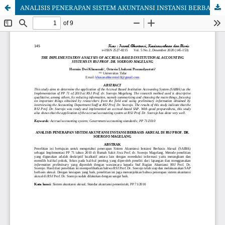
ANALISIS PENERAPAN SISTEM AKUNTANSI INSTANSI BERBASIS AKRUAL DI RSJ PROF. DR. SOEROJO MAGELANG