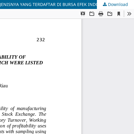
Download
ANALISIS PENGARUH MODAL KERJA TERHADAP PROFITABILITAS PADA PERUSAHAAN MANUFAKTUR SUB SEKTOR LOGAM DAN SEJENISNYA YANG TERDAFTAR DI BURSA EFEK INDONESIA PERIODE 2013 â€“ 2017