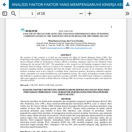
ANALISIS FAKTOR-FAKTOR YANG MEMPENGARUHI KINERJA KEUANGAN (ROA) PADA PERUSAHAAN PERBANKAN YANG TERDAFTAR DI BURSA EFEK INDONESIA PERIODE TAHUN 2013-2017