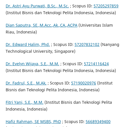
Dr. Astri Ayu Purwati, B.Sc., M.Sc.
; Scopus ID:
57205297859
(Institut Bisnis dan Teknologi Pelita Indonesia, Indonesia)
Dian Saputra, SE.,M.Acc.,Ak.,CA.,ACPA
(Universitas Islam
Riau, Indonesia)
Dr. Edward Halim, Phd.
; Scopus ID:
57207832102
(Nanyang
Technological University, Singapore)
Dr. Evelyn Wijaya, S.E., M.M.
; Scopus ID:
57214116424
(Institut Bisnis dan Teknologi Pelita Indonesia, Indonesia)
Dr. Fadrul, S.E., M.Ak.
; Scopus ID:
57190020976
(Institut
Bisnis dan Teknologi Pelita Indonesia, Indonesia)
Fitri Yani, S.E., M.M.
(Institut Bisnis dan Teknologi Pelita
Indonesia, Indonesia)
Hafiz Rahman, SE MSBS, PhD
; Scopus ID:
56689349400