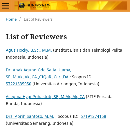
Home
/
List of Reviewers
List of Reviewers
Agus Hocky, B.Sc., M.M.
(Institut Bisnis dan Teknologi Pelita
Indonesia, Indonesia)
Dr. Anak Agung Gde Satia Utama,
SE.,M.Ak.,Ak.,CA.,CIQaR.,Cert.DA
; Scopus ID:
57221635950
(Universitas Airlangga, Indonesia)
Asepma Hygi Prihastuti, SE, M.Ak, Ak, CA
(STIE Persada
Bunda, Indonesia)
Drs. Aprih Santoso. M.M.
; Scopus ID:
57191374158
(Universitas Semarang, Indonesia)