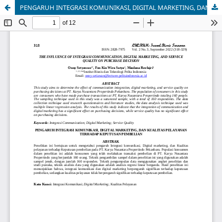
PENGARUH INTEGRASI KOMUNIKASI, DIGITAL MARKETING, DAN KUALITAS PELAYANAN TERHADAP KEPUTUSAN PEMBELIAN