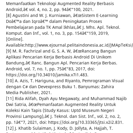
Memanfaatkan Teknologi Augmented Reality Berbasis
Android,â€ vol. 4, no. 2, pp. 94â€“100, 2021.
[8] Agustini and W. J. Kurniawan, â€œSistem E-Learning
Doâ€™a dan Iqroâ€™ dalam Peningkatan Proses
Pembelajaran pada TK Amal Ikhlas,â€ J. Mhs. Apl. Teknol.
Komput. dan Inf., vol. 1, no. 3, pp. 154â€“159, 2019,
[Online].
Available:http://www.ejournal.pelitaindonesia.ac.id/JMApTeKsi
[9] M. R. Fachrizal and G. S. A. W, â€œRancang Bangun
Aplikasi Pencarian Kerja Berbasis Android Di Unikom
Bandung,â€ Ranc. Bangun Apl. Pencarian Kerja Berbas.
Android, vol. 7, no. 1, pp. 75â€“83, 2017, doi:
https://doi.org/10.34010/jamika.v7i1.483.
[10] A. Azis, T. Hariguna, and Riyanto, Pemrograman Visual
dengan C# dan Devexpress Buku 1. Banyumas: Zahira
Media Publisher, 2021.
[11] Rida Alifah, Dyah Ayu Megawaty, and Muhammad Najib
Dwi Satria, â€œPemanfaatan Augmented Reality Untuk
Koleksi Kain Tapis (Study Kasus: Uptd Museum Negeri
Provinsi Lampung),â€ J. Teknol. dan Sist. Inf., vol. 2, no. 2,
pp. 1â€“7, 2021, doi: https://doi.org/10.33365/jtsi.v2i2.831.
[12] J. Khatib Sulaiman, J. Kody, D. Jollyta, A. Hajjah, T.