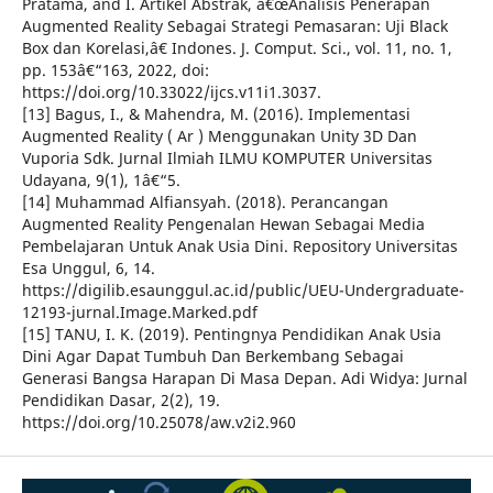
Pratama, and I. Artikel Abstrak, â€œAnalisis Penerapan
Augmented Reality Sebagai Strategi Pemasaran: Uji Black
Box dan Korelasi,â€ Indones. J. Comput. Sci., vol. 11, no. 1,
pp. 153â€“163, 2022, doi:
https://doi.org/10.33022/ijcs.v11i1.3037.
[13] Bagus, I., & Mahendra, M. (2016). Implementasi
Augmented Reality ( Ar ) Menggunakan Unity 3D Dan
Vuporia Sdk. Jurnal Ilmiah ILMU KOMPUTER Universitas
Udayana, 9(1), 1â€“5.
[14] Muhammad Alfiansyah. (2018). Perancangan
Augmented Reality Pengenalan Hewan Sebagai Media
Pembelajaran Untuk Anak Usia Dini. Repository Universitas
Esa Unggul, 6, 14.
https://digilib.esaunggul.ac.id/public/UEU-Undergraduate-
12193-jurnal.Image.Marked.pdf
[15] TANU, I. K. (2019). Pentingnya Pendidikan Anak Usia
Dini Agar Dapat Tumbuh Dan Berkembang Sebagai
Generasi Bangsa Harapan Di Masa Depan. Adi Widya: Jurnal
Pendidikan Dasar, 2(2), 19.
https://doi.org/10.25078/aw.v2i2.960