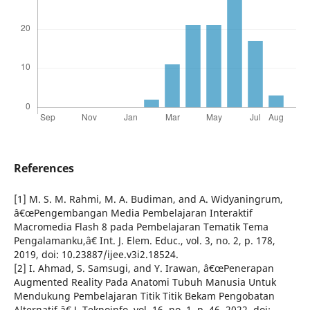
References
[1] M. S. M. Rahmi, M. A. Budiman, and A. Widyaningrum,
â€œPengembangan Media Pembelajaran Interaktif
Macromedia Flash 8 pada Pembelajaran Tematik Tema
Pengalamanku,â€ Int. J. Elem. Educ., vol. 3, no. 2, p. 178,
2019, doi: 10.23887/ijee.v3i2.18524.
[2] I. Ahmad, S. Samsugi, and Y. Irawan, â€œPenerapan
Augmented Reality Pada Anatomi Tubuh Manusia Untuk
Mendukung Pembelajaran Titik Titik Bekam Pengobatan
Alternatif,â€ J. Teknoinfo, vol. 16, no. 1, p. 46, 2022, doi: