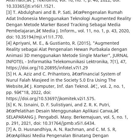
10.33365/jti.v16i1.1521.
[3] T. Abdulghani and B. P. Sati, â€œPengenalan Rumah
Adat Indonesia Menggunakan Teknologi Augmented Reality
Dengan Metode Marker Based Tracking Sebagai Media
Pembelajaran,â€ Media J. Inform., vol. 11, no. 1, p. 43, 2020,
doi: 10.35194/mji.v11i1.770.
[4] Apriyani, M. E., & Gustianto, R. (2015), "Augmented
Reality sebagai Alat Pengenalan Hewan Purbakala dengan
Animasi 3D menggunakan Metode Single Marker", JURNAL
INFOTEL - Informatika Telekomunikasi Lektronika, 7(1), 47,
https://doi.org/10.20895/infotel.v7i1.29
[5] H. A. Aziz and C. Prihantoro, â€œFinancial System of
Nurul Falah Masjeed in the Society 5.0 Era Using The
Website,â€ J. Komputer, Inf. dan Teknol. â€¦, vol. 2, no. 1,
pp. 9â€“18, 2022, doi:
https://doi.org/10.53697/jkomitek.v2i1.575.
[6] K. N. Isnaini, D. F. Sulistiyani, and Z. R. K. Putri,
â€œPelatihan Desain Menggunakan Aplikasi Canva,â€
SELAPARANG J. Pengabdi. Masy. Berkemajuan, vol. 5, no. 1,
p. 291, 2021, doi: 10.31764/jpmb.v5i1.6434.
[7] A. D. Husnandhiya, A. N. Rachman, and C. M. S. R,
â€œAplikasi Media Pengenalan Binatang Dengan