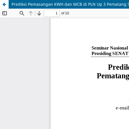
Prediksi Pemasangan KWH dan MCB di PLN Up 3 Pematang 