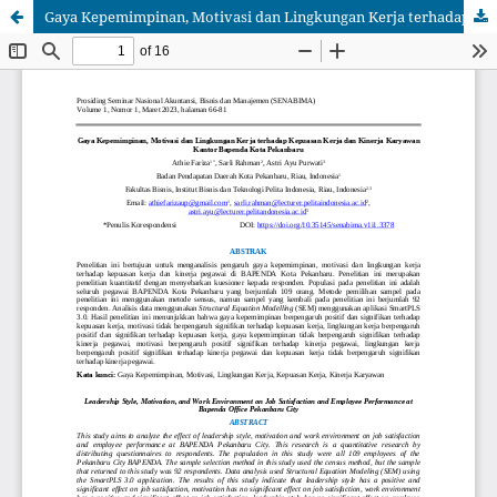
Gaya Kepemimpinan, Motivasi dan Lingkungan Kerja terhadap Kepuasan Kerja dan Kinerja Karyawan Kantor Bapenda Kota Pekanbaru