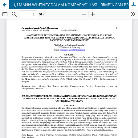
UJI MANN WHITNEY DALAM KOMPARASI HASIL BIMBINGAN PRAKTIK KEWIRAUSAHAAN MAHASISWA ANTARA DOSEN LAKI-LAKI DAN PEREMPUAN PADA FAKULTAS EKONOMI UNIVERSITAS PAMULANG