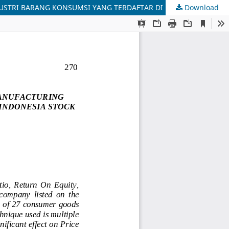
Download
ANALISIS FAKTOR-FAKTOR YANG MEMPENGARUHI PRICE EARNING RATIO (PER) PADA PERUSAHAAN MANUFAKTUR SEKTOR INDUSTRI BARANG KONSUMSI YANG TERDAFTAR DI BURSA EFEK INDONESIA (BEI) TAHUN 2014 â€“ 2018