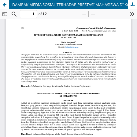
DAMPAK MEDIA SOSIAL TERHADAP PRESTASI MAHASISWA DI KOTA BATAM