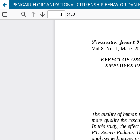
PENGARUH ORGANIZATIONAL CITIZENSHIP BEHAVIOR DAN 