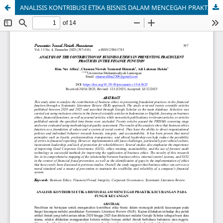
ANALISIS KONTRIBUSI ETIKA BISNIS DALAM MENCEGAH PRAKTIK KECURANGAN PADA FUNGSI KEUANGAN