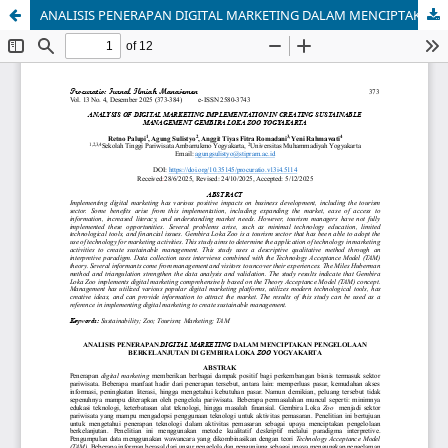
ANALISIS PENERAPAN DIGITAL MARKETING DALAM MENCIPTAKAN PENGELOLAAN BERKELANJUTAN DI GEMBIRA LOKA ZOO YOGYAKARTA