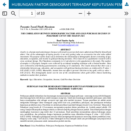
HUBUNGAN FAKTOR DEMOGRAFI TERHADAP KEPUTUSAN PEMBELIAN EMAS DI KOTA PEKANBARU TAHUN 2021