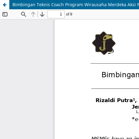
Bimbingan Teknis Coach Program Wirausaha Merdeka Aksi P