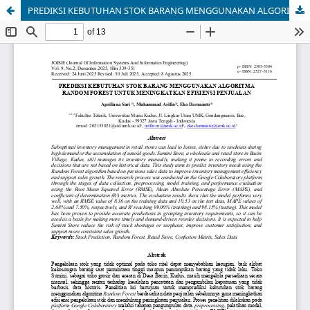
PREDIKSI KEBUTUHAN STOK BARANG MENGGUNAKAN ALGORITMA RANDOM FOREST UNTUK MENINGKATKAN EFISIENSI PENJUALAN