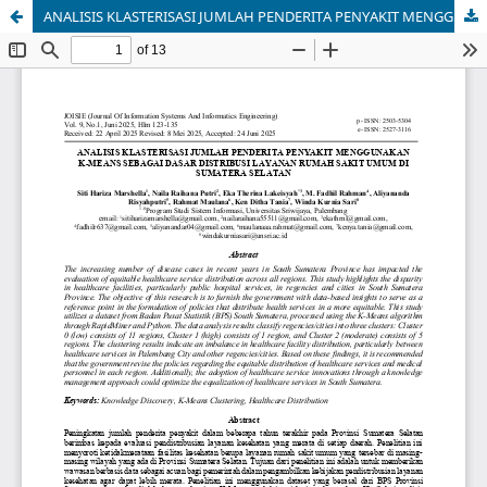
ANALISIS KLASTERISASI JUMLAH PENDERITA PENYAKIT MENGGUNAKAN K-MEANS SEBAGAI DASAR DISTRIBUSI LAYANAN RUMAH SAKIT UMUM DI SUMATERA SELATAN