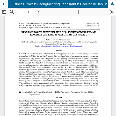
Business Process Reengineering Pada Kantin Gedung Kuliah Bersama 3 Universitas Muhammadiyah Malang