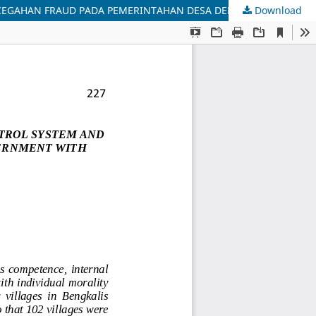
Download
PENGARUH KOMPETENSI APARATUR DESA, SISTEM PENGENDALIAN INTERNAL DAN WHISTLEBLOWING SYSTEM TERHADAP PENCEGAHAN FRAUD PADA PEMERINTAHAN DESA DENGAN MORALITAS INDIVIDU SEBAGAI VARIABEL MODERASI. (STUDI PADA DESA-DESA DI KABUPATEN BENGKALIS)