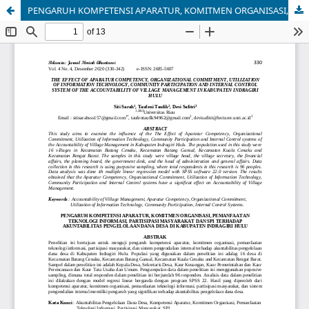
PENGARUH KOMPETENSI APARATUR, KOMITMEN ORGANISASI, PEMANFAATAN TEKNOLOGI INFORMASI, PARTISIPASI MASYARAKAT DAN SPI TERHADAP AKUNTABILITAS PENGELOLAAN DANA DESA DI KABUPATEN INDRAGIRI HULU