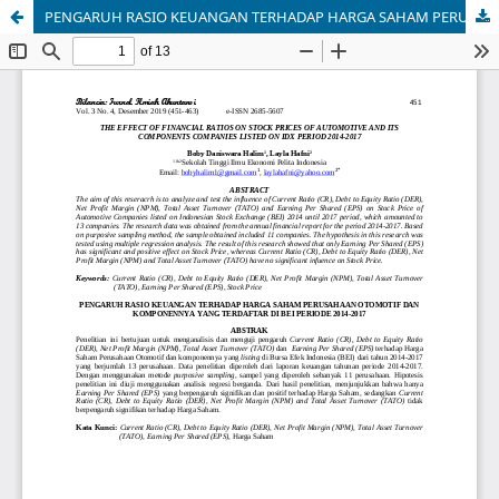
PENGARUH RASIO KEUANGAN TERHADAP HARGA SAHAM PERUSAHAAN OTOMOTIF DAN KOMPONENNYA YANG TERDAFTAR DI BEI PERIODE 2014-2017