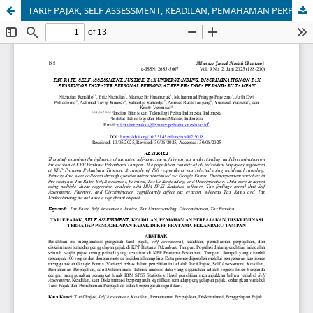
TARIF PAJAK, SELF ASSESSMENT, KEADILAN, PEMAHAMAN PERPAJAKAN, DISKRIMINASI TERHADAP PENGGELAPAN PAJAK DI KPP PRATAMA PEKANBARU TAMPAN