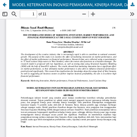
MODEL KETERKAITAN INOVASI PEMASARAN, KINERJA PASAR, DAN KINERJA KEUANGAN PADA USAHA OLEH-OLEH DI SUMATERA BARAT