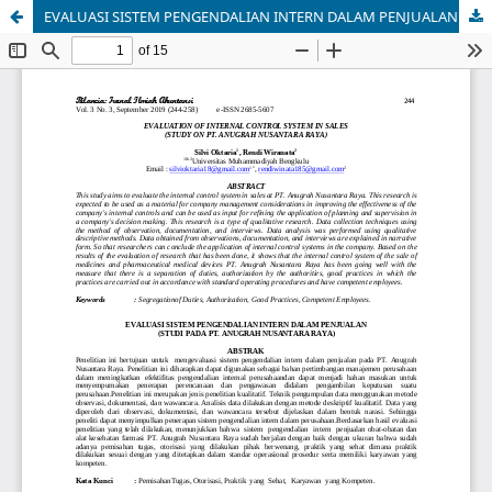
EVALUASI SISTEM PENGENDALIAN INTERN DALAM PENJUALAN (STUDI PADA PT. ANUGRAH NUSANTARA RAYA)