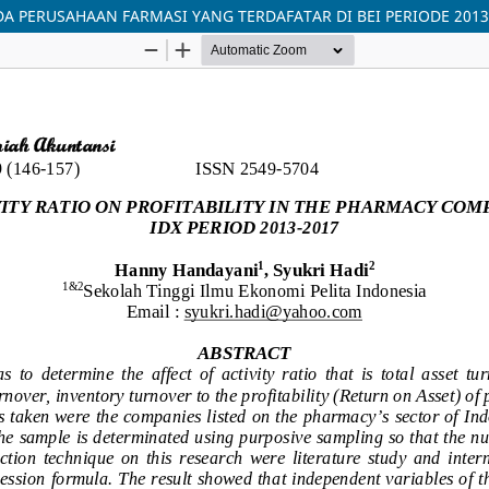
DA PERUSAHAAN FARMASI YANG TERDAFATAR DI BEI PERIODE 2013