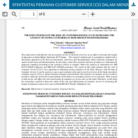
EFEKTIVITAS PERANAN CUSTOMER SERVICE (CS) DALAM MENINGKATKAN LOYALITAS NASABAH PENABUNG PADA BANK BRI KCP PANAM PEKANBARU