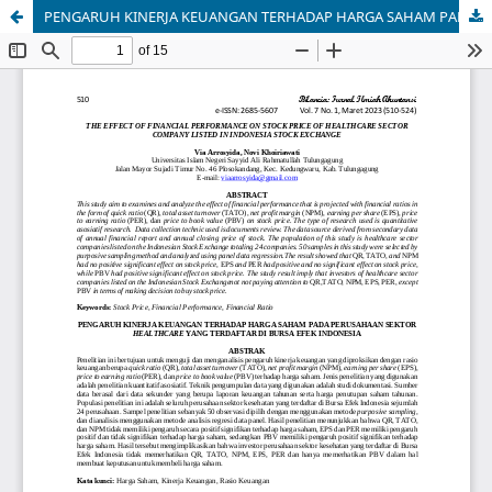
PENGARUH KINERJA KEUANGAN TERHADAP HARGA SAHAM PADA PERUSAHAAN SEKTOR HEALTHCARE YANG TERDAFTAR DI BURSA EFEK INDONESIA