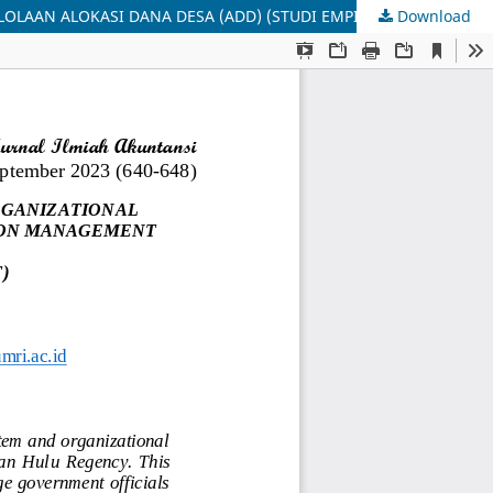
Download
PENGARUH KOMPETENSI, SISTEM PENGENDALIAN INTERNAL, DAN KOMITMEN ORGANISASI TERHADAP AKUNTABILITAS PENGELOLAAN ALOKASI DANA DESA (ADD) (STUDI EMPIRIS: PADA DESA DI KABUPATEN ROKAN HULU)