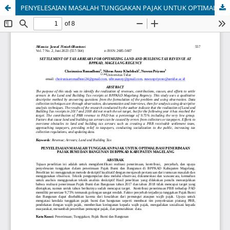
PENYELESAIAN MASALAH TUNGGAKAN PAJAK UNTUK OPTIMALISASI PENERIMAAN PAJAK BUMI DAN BANGUNAN DI BPPKAD KABUPATEN MAGELANG