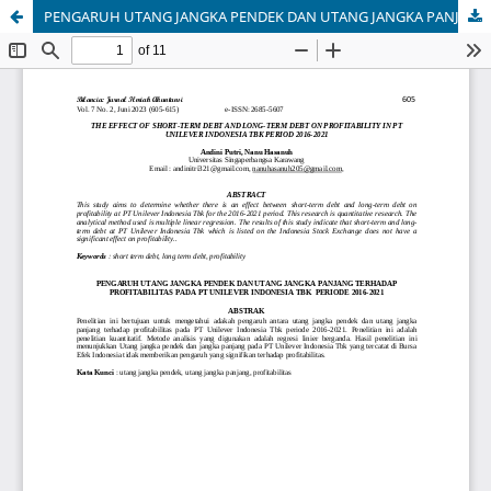
PENGARUH UTANG JANGKA PENDEK DAN UTANG JANGKA PANJANG TERHADAP PROFITABILITAS PADA PT UNILEVER INDONESIA TBK PERIODE 2016 - 2021