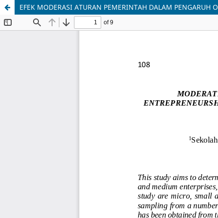
EFEK MODERASI ATURAN PEMERINTAH DALAM PENGARUH O