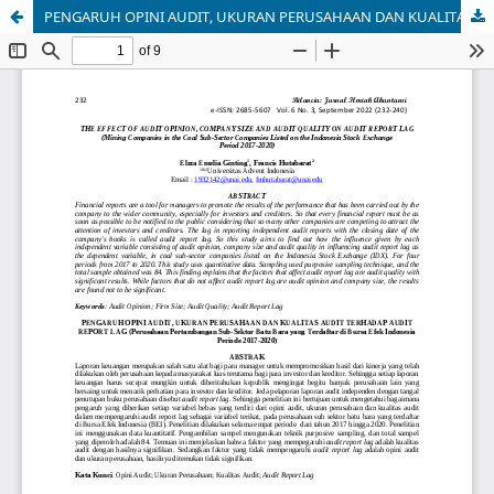
PENGARUH OPINI AUDIT, UKURAN PERUSAHAAN DAN KUALITAS AUDIT TERHADAP AUDIT REPORT LAG (Perusahaan Pertambangan Sub-Sektor Batu Bara yang Terdaftar di Bursa Efek Indonesia Periode 2017-2020)