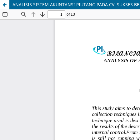
ANALISIS SISTEM AKUNTANSI PIUTANG PADA CV. SUKSES B