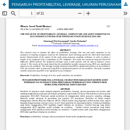
PENGARUH PROFITABILITAS, LEVERAGE, UKURAN PERUSAHAAN DAN KOMITE AUDIT TERHADAP TAX AVOIDANCE PADA PERUSAHAAN PERBANKAN YANG TERDAFTAR DI BURSA EFEK INDONESIA TAHUN 2016-2020