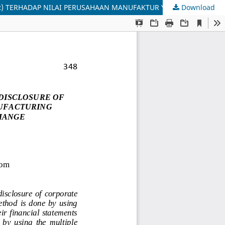
Download
PENGARUH KINERJA KEUANGAN (ROE), UKURAN PERUSAHAAN DAN PENGUNGKAPAN CORPORATE SOCIAL RESPONSIBILITY (CSR) TERHADAP NILAI PERUSAHAAN MANUFAKTUR YANG TERDAFTAR DI BURSA EFEK INDONESIA PERIODE TAHUN 2013-2015