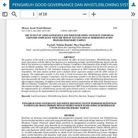
PENGARUH GOOD GOVERNANCE DAN WHISTLEBLOWING SYSTEM TERHADAP KEPATUHAN WAJIB PAJAK ORANG PRIBADI DENGAN RISIKO SANKSI PAJAK SEBAGAI MODERASI DI KPP PRATAMA PEKANBARU TAMPAN